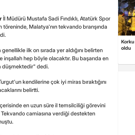
r
İl Müdürü Mustafa Sadi Fındıklı, Atatürk Spor
m töreninde, Malatya'nın tekvando branşında
di.
Korku 
oldu
nellikle ilk on sırada yer aldığını belirten
e inşallah hep böyle olacaktır. Bu başarıda en
a düşmektedir" dedi.
Turgut'un kendilerine çok iyi miras bıraktığını
aklarını belirtti.
çerisinde en uzun süre il temsilciliği görevini
 Tekvando camiasına verdiği destekten
nuştu.