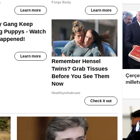
Çerçev
millet