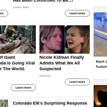
Kent d
husume