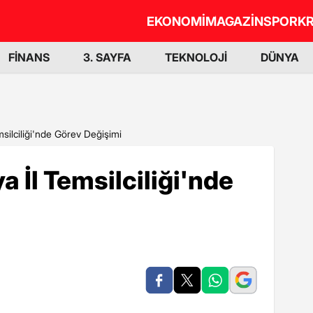
EKONOMİ
MAGAZİN
SPOR
KR
FİNANS
3. SAYFA
TEKNOLOJİ
DÜNYA
silciliği'nde Görev Değişimi
 İl Temsilciliği'nde