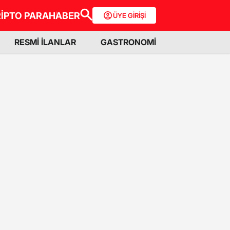
İPTO PARA
HABER
ÜYE GİRİŞİ
RESMİ İLANLAR
GASTRONOMİ