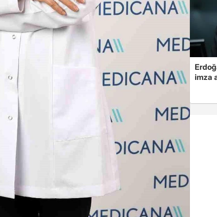
Erdoğa
imza a