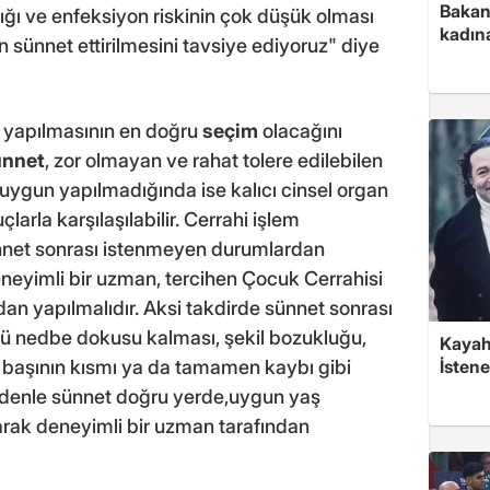
Bakan 
ğı ve enfeksiyon riskinin çok düşük olması
kadın
ın sünnet ettirilmesini tavsiye ediyoruz" diye
a yapılmasının en doğru
seçim
olacağını
nnet
, zor olmayan ve rahat tolere edilebilen
 uygun yapılmadığında ise kalıcı cinsel organ
arla karşılaşılabilir. Cerrahi işlem
ünnet sonrası istenmeyen durumlardan
yimli bir uzman, tercihen Çocuk Cerrahisi
an yapılmalıdır. Aksi takdirde sünnet sonrası
ötü nedbe dokusu kalması, şekil bozukluğu,
Kayaha
İsten
 başının kısmı ya da tamamen kaybı gibi
nedenle sünnet doğru yerde,uygun yaş
larak deneyimli bir uzman tarafından