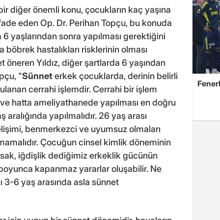
i bir diğer önemli konu, çocukların kaç yaşına
ifade eden Op. Dr. Perihan Topçu, bu konuda
 6 yaşlarından sonra yapılması gerektiğini
 böbrek hastalıkları risklerinin olması
öneren Yıldız, diğer şartlarda 6 yaşından
pçu, "
Sünnet
erkek çocuklarda, derinin belirli
Fener
lanan cerrahi işlemdir. Cerrahi bir işlem
 ve hatta ameliyathanede yapılması en doğru
 aralığında yapılmalıdır. 26 yaş arası
elişimi, benmerkezci ve uyumsuz olmaları
mamalıdır. Çocuğun cinsel kimlik döneminin
ak, iğdişlik dediğimiz erkeklik gücünün
boyunca kapanmaz yararlar oluşabilir. Ne
ı 3-6 yaş arasında asla sünnet