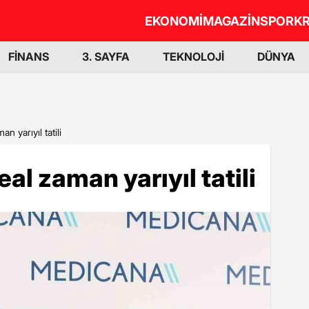
EKONOMİ
MAGAZİN
SPOR
KR
FİNANS
3. SAYFA
TEKNOLOJİ
DÜNYA
n yarıyıl tatili
eal zaman yarıyıl tatili