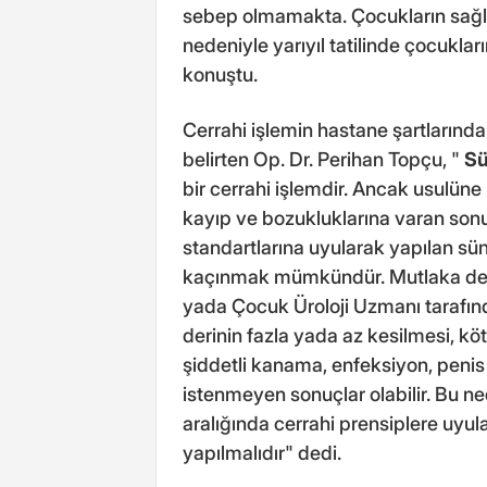
sebep olmamakta. Çocukların sağlı
nedeniyle yarıyıl tatilinde çocuklar
konuştu.
Cerrahi işlemin hastane şartlarınd
belirten Op. Dr. Perihan Topçu, "
Sü
bir cerrahi işlemdir. Ancak usulüne
kayıp ve bozukluklarına varan sonuçl
standartlarına uyularak yapılan s
kaçınmak mümkündür. Mutlaka dene
yada Çocuk Üroloji Uzmanı tarafınd
derinin fazla yada az kesilmesi, k
şiddetli kanama, enfeksiyon, penis
istenmeyen sonuçlar olabilir. Bu 
aralığında cerrahi prensiplere uyu
yapılmalıdır" dedi.