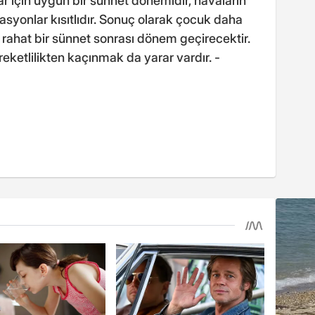
klar için uygun bir sünnet dönemidir, havaların
asyonlar kısıtlıdır. Sonuç olarak çocuk daha
 rahat bir sünnet sonrası dönem geçirecektir.
reketlilikten kaçınmak da yarar vardır. -