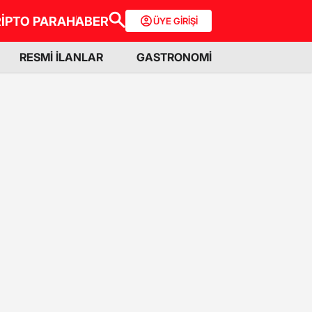
İPTO PARA
HABER
ÜYE GİRİŞİ
RESMİ İLANLAR
GASTRONOMİ