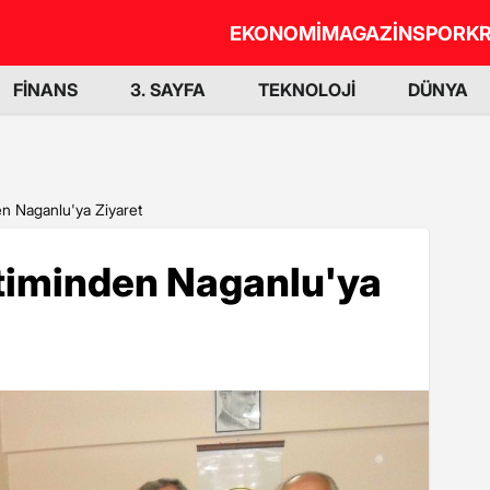
EKONOMİ
MAGAZİN
SPOR
KR
FİNANS
3. SAYFA
TEKNOLOJİ
DÜNYA
n Naganlu'ya Ziyaret
timinden Naganlu'ya