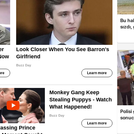
Bu hal
sızdı,
Polis
sonuc