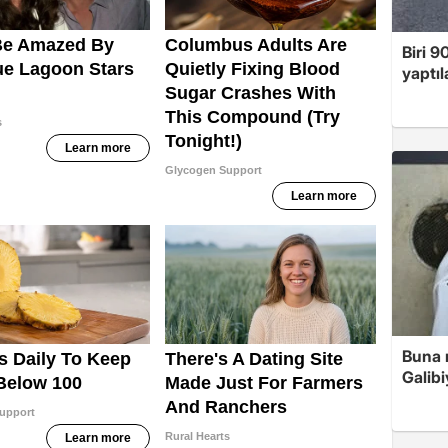
Biri 9
yaptıl
Buna r
Galibi