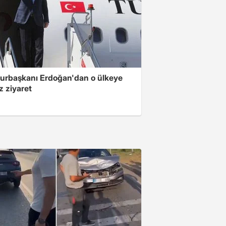
rbaşkanı Erdoğan'dan o ülkeye
z ziyaret