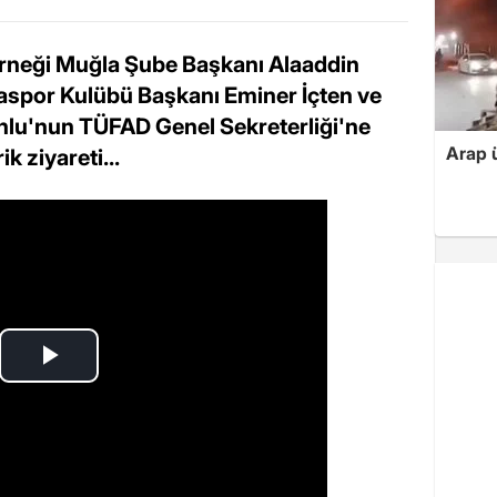
erneği Muğla Şube Başkanı Alaaddin
aspor Kulübü Başkanı Eminer İçten ve
nlu'nun TÜFAD Genel Sekreterliği'ne
Arap ü
k ziyareti...