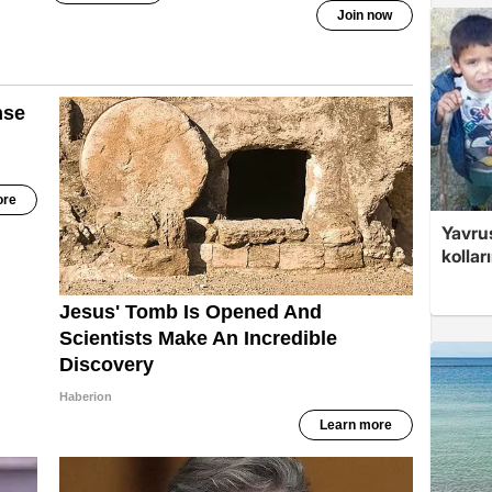
Yavrus
kolları