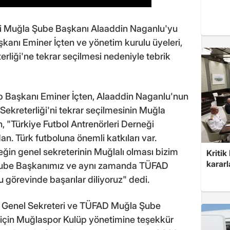
ği Muğla Şube Başkanı Alaaddin Naganlu'yu
kanı Eminer İçten ve yönetim kurulu üyeleri,
liği'ne tekrar seçilmesi nedeniyle tebrik
p Başkanı Eminer İçten, Alaaddin Naganlu'nun
ekreterliği'ni tekrar seçilmesinin Muğla
n, "Türkiye Futbol Antrenörleri Derneği
. Türk futboluna önemli katkıları var.
eğin genel sekreterinin Muğlalı olması bizim
Kritik
kararl
Şube Başkanımız ve aynı zamanda TÜFAD
 görevinde başarılar diliyoruz" dedi.
ği Genel Sekreteri ve TÜFAD Muğla Şube
 için Muğlaspor Kulüp yönetimine teşekkür