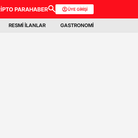
İPTO PARA
HABER
ÜYE GİRİŞİ
RESMİ İLANLAR
GASTRONOMİ