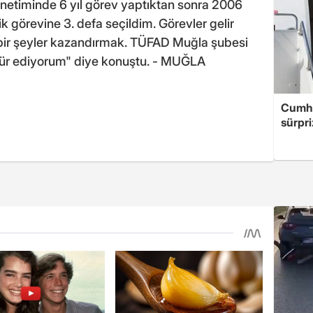
etiminde 6 yıl görev yaptıktan sonra 2006
ik görevine 3. defa seçildim. Görevler gelir
 bir şeyler kazandırmak. TÜFAD Muğla şubesi
kkür ediyorum" diye konuştu. - MUĞLA
Cumhu
sürpri