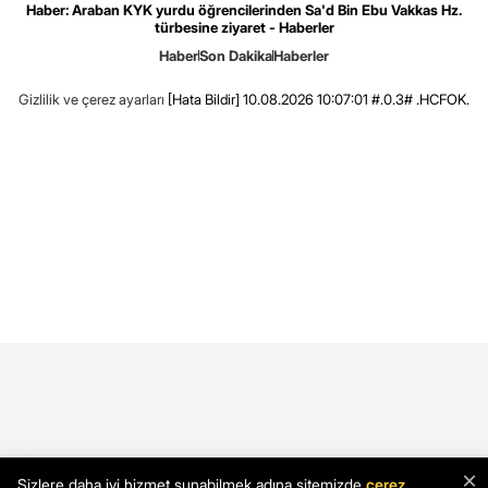
Haber: Araban KYK yurdu öğrencilerinden Sa'd Bin Ebu Vakkas Hz.
türbesine ziyaret - Haberler
Haber
Son Dakika
Haberler
Gizlilik ve çerez ayarları
[Hata Bildir]
10.08.2026 10:07:01 #.0.3# .HCFOK.
×
Sizlere daha iyi hizmet sunabilmek adına sitemizde
çerez