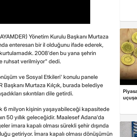
 (AYAMDER) Yönetim Kurulu Başkanı Murtaza
da enteresan bir il olduğunu ifade ederek,
n kurtulamadık. 2008'den bu yana şehrin
ne ruhsat verilmiyor" dedi.
nüşüm ve Sosyal Etkileri' konulu panele
 Başkanı Murtaza Kılçık, burada belediye
Piyasa
ıkları sıkıntıları dile getirdi.
uçuşa
k 6 milyon kişinin yaşayabileceği kapasitede
ın 50 yıllık geleceğidir. Maalesef Adana'da
ler imara kapalı olması sürekli şehir dışında
uluğu getiriyor. İmara kapalı olması dönüşümün