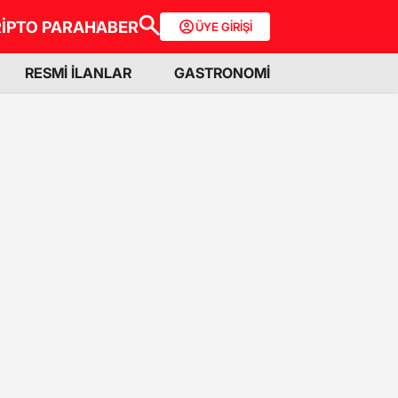
İPTO PARA
HABER
ÜYE GİRİŞİ
RESMİ İLANLAR
GASTRONOMİ