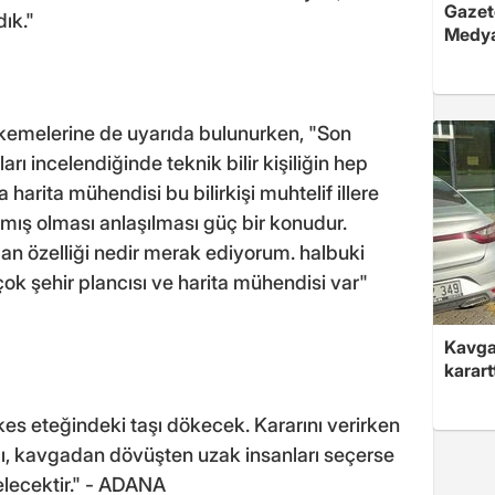
Gazete
ık."
Medya
mahkemelerine de uyarıda bulunurken, "Son
arı incelendiğinde teknik bilir kişiliğin hep
 harita mühendisi bu bilirkişi muhtelif illere
apmış olması anlaşılması güç bir konudur.
lan özelliği nedir merak ediyorum. halbuki
ok şehir plancısı ve harita mühendisi var"
Kavga 
karart
kes eteğindeki taşı dökecek. Kararını verirken
ı, kavgadan dövüşten uzak insanları seçerse
elecektir." - ADANA