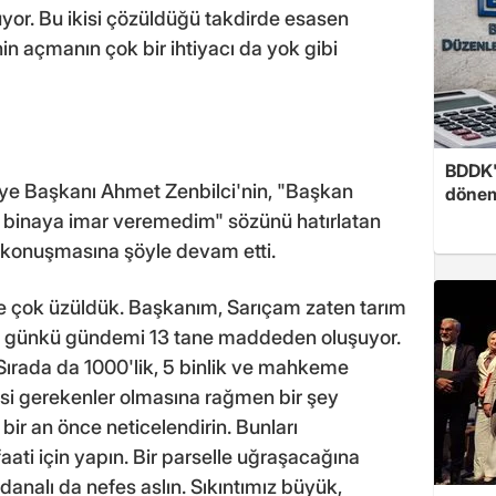
uyor. Bu ikisi çözüldüğü takdirde esasen
in açmanın çok bir ihtiyacı da yok gibi
BDDK'
ye Başkanı Ahmet Zenbilci'nin, "Başkan
döne
 binaya imar veremedim" sözünü hatırlatan
konuşmasına şöyle devam etti.
ne çok üzüldük. Başkanım, Sarıçam zaten tarım
on günkü gündemi 13 tane maddeden oluşuyor.
Sırada da 1000'lik, 5 binlik ve mahkeme
lmesi gerekenler olmasına rağmen bir şey
ı bir an önce neticelendirin. Bunları
ti için yapın. Bir parselle uğraşacağına
Adanalı da nefes aslın. Sıkıntımız büyük,