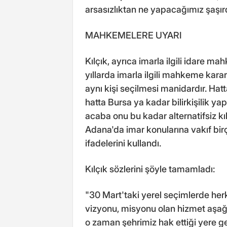
arsasızlıktan ne yapacağımız şaşırd
MAHKEMELERE UYARI
Kılçık, ayrıca imarla ilgili idare 
yıllarda imarla ilgili mahkeme kararl
aynı kişi seçilmesi manidardır. Hatta
hatta Bursa ya kadar bilirkişilik y
acaba onu bu kadar alternatifsiz kı
Adana'da imar konularına vakıf birç
ifadelerini kullandı.
Kılçık sözlerini şöyle tamamladı:
"30 Mart'taki yerel seçimlerde her
vizyonu, misyonu olan hizmet aşağ
o zaman şehrimiz hak ettiği yere g