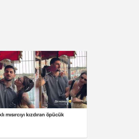
klı mısırcıyı kızdıran öpücük