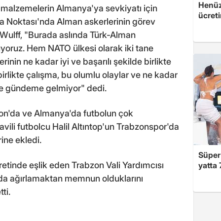
Henüz 
 malzemelerin Almanya'ya sevkiyatı için
ücreti
ma Noktası'nda Alman askerlerinin görev
e Wulff, "Burada aslında Türk-Alman
yoruz. Hem NATO ülkesi olarak iki tane
nin ne kadar iyi ve başarılı şekilde birlikte
birlikte çalışma, bu olumlu olaylar ve ne kadar
nce gündeme gelmiyor" dedi.
zon'da ve Almanya'da futbolun çok
avili futbolcu Halil Altıntop'un Trabzonspor'da
rine ekledi.
Süper 
tinde eşlik eden Trabzon Vali Yardımcısı
yatta 
da ağırlamaktan memnun olduklarını
ti.