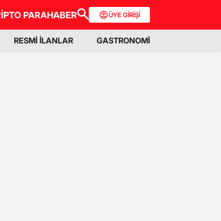
İPTO PARA
HABER
ÜYE GİRİŞİ
RESMİ İLANLAR
GASTRONOMİ