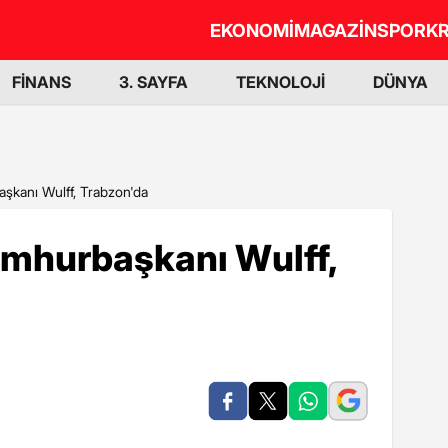
EKONOMİ
MAGAZİN
SPOR
KR
FİNANS
3. SAYFA
TEKNOLOJİ
DÜNYA
şkanı Wulff, Trabzon'da
mhurbaşkanı Wulff,