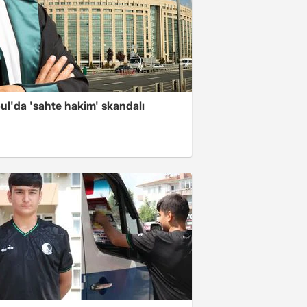
ul'da 'sahte hakim' skandalı