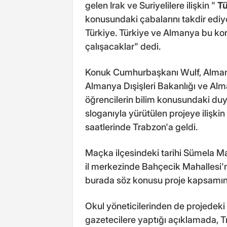
gelen Irak ve Suriyelilere ilişkin "
Tü
konusundaki çabalarını takdir edi
Türkiye. Türkiye ve Almanya bu konu
çalışacaklar" dedi.
Konuk Cumhurbaşkanı Wulf, Almany
Almanya Dışişleri Bakanlığı ve Alm
öğrencilerin bilim konusundaki duya
sloganıyla yürütülen projeye ilişki
saatlerinde Trabzon'a geldi.
Maçka ilçesindeki tarihi Sümela Ma
il merkezinde Bahçecik Mahallesi'n
burada söz konusu proje kapsamınd
Okul yöneticilerinden de projedeki 
gazetecilere yaptığı açıklamada, T