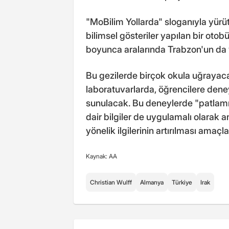
"MoBilim Yollarda" sloganıyla yürü
bilimsel gösteriler yapılan bir otob
boyunca aralarında Trabzon'un da y
Bu gezilerde birçok okula uğrayaca
laboratuvarlarda, öğrencilere deneyl
sunulacak. Bu deneylerde "patlamış
dair bilgiler de uygulamalı olarak a
yönelik ilgilerinin artırılması amaçl
Kaynak: AA
Christian Wulff
Almanya
Türkiye
Irak