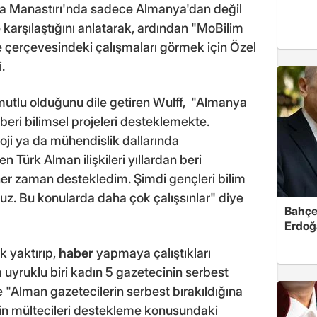
ela Manastırı'nda sadece Almanya'dan değil
 karşılaştığını anlatarak, ardından "MoBilim
je çerçevesindeki çalışmaları görmek için Özel
.
mutlu olduğunu dile getiren Wulff, "Almanya
 beri bilimsel projeleri desteklemekte.
oloji ya da mühendislik dallarında
 Türk Alman ilişkileri yıllardan beri
her zaman destekledim. Şimdi gençleri bilim
z. Bu konularda daha çok çalışsınlar" diye
Bahçel
Erdoğ
k yaktırıp,
haber
yapmaya çalıştıkları
 uyruklu biri kadın 5 gazetecinin serbest
de "Alman gazetecilerin serbest bırakıldığına
nin mültecileri destekleme konusundaki