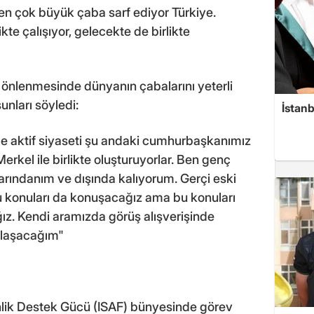
ten çok büyük çaba sarf ediyor Türkiye.
te çalışıyor, gelecekte de birlikte
n önlenmesinde dünyanın çabalarını yeterli
unları söyledi:
İstanb
e aktif siyaseti şu andaki cumhurbaşkanımız
erkel ile birlikte oluşturuyorlar. Ben genç
ındanım ve dışında kalıyorum. Gerçi eski
 konuları da konuşacağız ama bu konuları
z. Kendi aramızda görüş alışverişinde
ylaşacağım"
nlik Destek Gücü (ISAF) bünyesinde görev