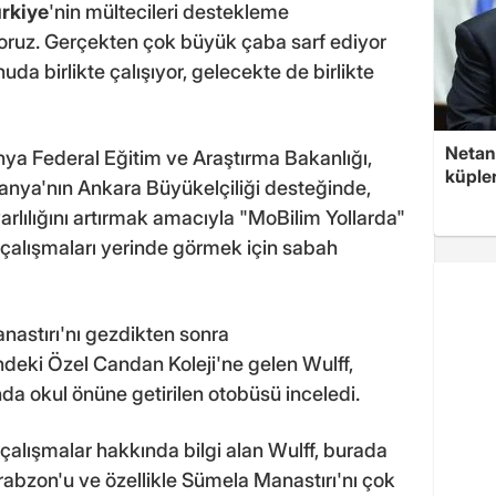
rkiye
'nin mültecileri destekleme
yoruz. Gerçekten çok büyük çaba sarf ediyor
da birlikte çalışıyor, gelecekte de birlikte
Netan
a Federal Eğitim ve Araştırma Bakanlığı,
küple
anya'nın Ankara Büyükelçiliği desteğinde,
rlılığını artırmak amacıyla "MoBilim Yollarda"
n çalışmaları yerinde görmek için sabah
nastırı'nı gezdikten sonra
deki Özel Candan Koleji'ne gelen Wulff,
a okul önüne getirilen otobüsü inceledi.
çalışmalar hakkında bilgi alan Wulff, burada
rabzon'u ve özellikle Sümela Manastırı'nı çok