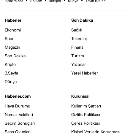
Hakkımızda
Reklam
İletişim
Künye
Yayın İlkeleri
Haberler
Son Dakika
Ekonomi
Sağlık
Spor
Teknoloji
Magazin
Finans
Son Dakika
Turizm
Kripto
Yazarlar
3.Sayfa
Yerel Haberler
Dünya
Haberler.com
Kurumsal
Hava Durumu
Kullanım Şartları
Namaz Vakitleri
Gizlilik Politikası
Seçim Sonuçları
Çerez Politikası
Şans Oyunları
Kişisel Verilerin Korunması