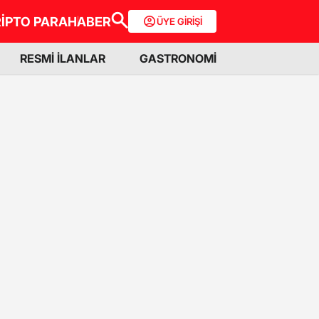
İPTO PARA
HABER
ÜYE GİRİŞİ
RESMİ İLANLAR
GASTRONOMİ