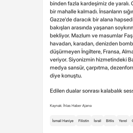
binden fazla kardeşimiz de yaralı. 
bir mahalle kalmadı. İnsanların sığı
Gazze'de daracık bir alana hapsedi
bakışları arasında yaşanan soykırı
bekliyor. Mazlum ve masumlar Faşis
havadan, karadan, denizden bombal
düşürmeyen İngiltere, Fransa, Alma
veriyor. Siyonizmin hizmetindeki Ba
medya sansür, çarpıtma, dezenforma
diye konuştu.
Edilen dualar sonrası kalabalık sess
Kaynak: İhlas Haber Ajansı
İsmail Haniye
Filistin
İsrail
Bitlis
Yerel