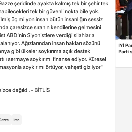
Gazze şeridinde ayakta kalmış tek bir şehir tek
nabilecekleri tek bir güvenli nokta bile yok.
lmiş üç milyon insan bütün insanlığın sessiz
mda çaresizce sıranın kendilerine gelmesini
t ABD'nin Siyonistlere verdiği silahlarla
anıyor. Ağızlarından insan hakları sözünü
İYİ Pa
nya gibi ülkeler soykırıma açık destek
Parti 
tılı sermaye soykırımı finanse ediyor. Küresel
syonla soykırımı örtüyor, vahşeti gizliyor"
izce dağıldı. - BİTLİS
Gazze
İran