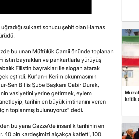
a uğradığı suikast sonucu şehit olan Hamas
yürüdü.
ezde bulunan Müftülük Camii önünde toplanan
Filistin bayrakları ve pankartlarla yürüyüş
abalık Filistin bayrakları ile slogan atarak
ekleştirdi. Kur'an-ı Kerim okunmasının
r-Sen Bitlis Şube Başkanı Cabir Durak,
Müzak
nin vasiyetini yerine getirmek, eylem
kritik
anetleyip, tarihin en büyük imtihanını veren
 için toplanmış bulunuyoruz" dedi.
m'den bu yana Gazze'de insanlık tarihinin en
. 40 bin kardeşimizi alçakça katletti, 100