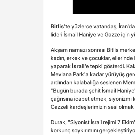
Bitlis
'te yüzlerce vatandaş, İran'd
lideri İsmail Haniye ve Gazze için 
Akşam namazı sonrası Bitlis merk
kadın, erkek ve çocuklar, ellerinde 
yaparak
İsrail
'e tepki gösterdi. Kal
Mevlana Park'a kadar yürüyüş gerç
ardından kalabalığa seslenen Memu
"Bugün burada şehit İsmail Haniye'
çağrısına icabet etmek, siyonizmi l
Gazzeli kardeşlerimizin sesi olmak
Durak, "Siyonist İsrail rejimi 7 Eki
korkunç soykırımını gerçekleştiriyor