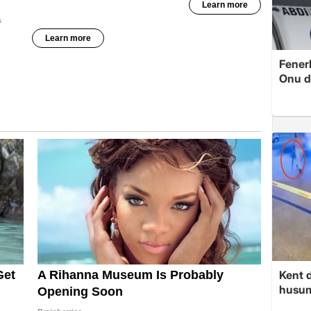
Fenerb
Onu d
Kent d
husume