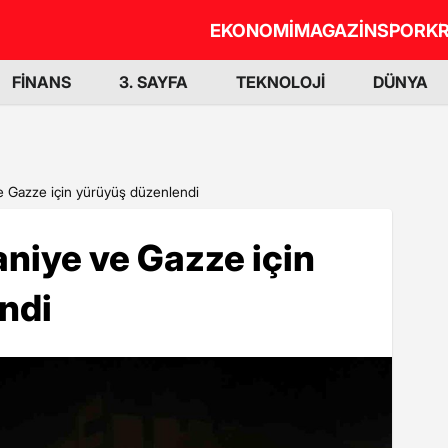
EKONOMİ
MAGAZİN
SPOR
KR
FİNANS
3. SAYFA
TEKNOLOJİ
DÜNYA
 ve Gazze için yürüyüş düzenlendi
Haniye ve Gazze için
ndi