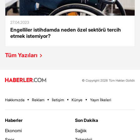
27.04.2023
Engelliler istihdamda neden özel sektörü tercih
etmek istemiyor?
Tüm Yazıları
© Copyright 2026 Tüm Hakları Gizlidir.
Hakkımızda
Reklam
İletişim
Künye
Yayın İlkeleri
Haberler
Son Dakika
Ekonomi
Sağlık
Spor
Teknoloji