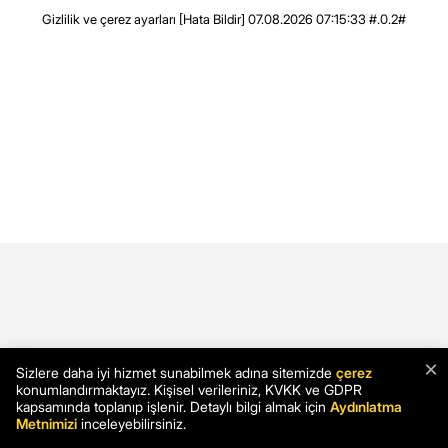
Gizlilik ve çerez ayarları
[Hata Bildir]
07.08.2026 07:15:33 #.0.2#
×
Sizlere daha iyi hizmet sunabilmek adına sitemizde
çerez
konumlandırmaktayız. Kişisel verileriniz, KVKK ve GDPR
kapsamında toplanıp işlenir. Detaylı bilgi almak için
Aydınlatma
Metnimizi
inceleyebilirsiniz.