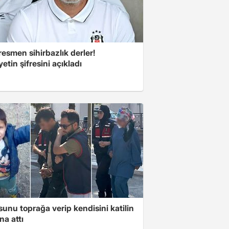
esmen sihirbazlık derler!
yetin şifresini açıkladı
unu toprağa verip kendisini katilin
na attı