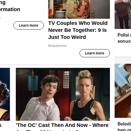
Polis
sonuc
Beledi
ben o