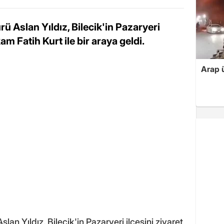
rü Aslan Yıldız, Bilecik'in Pazaryeri
m Fatih Kurt ile bir araya geldi.
Arap ü
slan Yıldız, Bilecik'in Pazaryeri ilçesini ziyaret