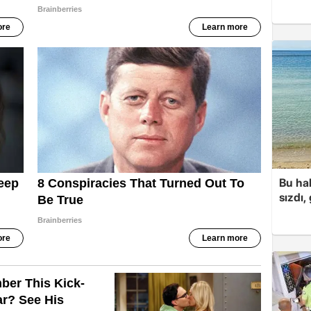
Bu hal
sızdı,