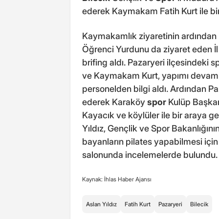
ederek Kaymakam Fatih Kurt ile bir
Kaymakamlık ziyaretinin ardından P
Öğrenci Yurdunu da ziyaret eden İl
brifing aldı. Pazaryeri ilçesindeki s
ve Kaymakam Kurt, yapımı devam e
personelden bilgi aldı. Ardından Pa
ederek Karaköy
spor
Kulüp Başkan
Kayacık ve köylüler ile bir araya g
Yıldız, Gençlik ve Spor Bakanlığın
bayanların pilates yapabilmesi içi
salonunda incelemelerde bulundu.
Kaynak: İhlas Haber Ajansı
Aslan Yıldız
Fatih Kurt
Pazaryeri
Bilecik