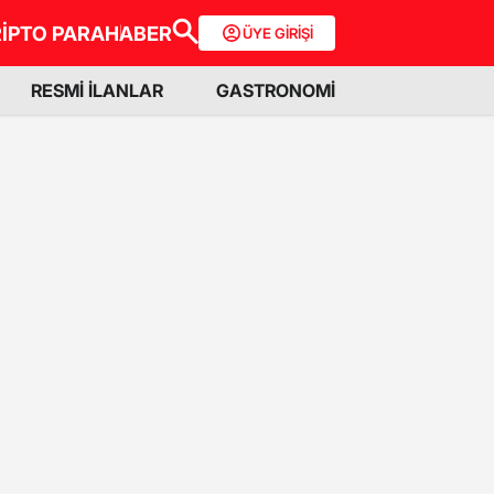
İPTO PARA
HABER
ÜYE GİRİŞİ
RESMİ İLANLAR
GASTRONOMİ