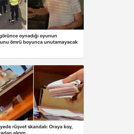
i görünce oynadığı oyunun
unu ömrü boyunca unutamayacak
yede rüşvet skandalı: Oraya koy,
radan alırım