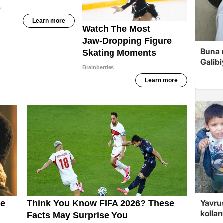
Buna r
Galibi
Yavrus
kolları