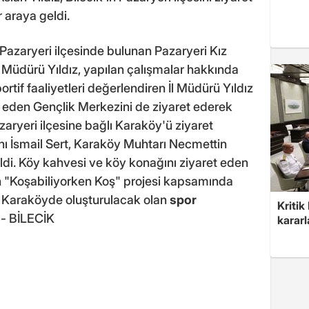
 araya geldi.
azaryeri ilçesinde bulunan Pazaryeri Kız
 Müdürü Yıldız, yapılan çalışmalar hakkında
portif faaliyetleri değerlendiren İl Müdürü Yıldız
den Gençlik Merkezini de ziyaret ederek
zaryeri ilçesine bağlı Karaköy'ü ziyaret
ı İsmail Sert, Karaköy Muhtarı Necmettin
eldi. Köy kahvesi ve köy konağını ziyaret eden
ın "Koşabiliyorken Koş" projesi kapsamında
n Karaköyde oluşturulacak olan
spor
Kritik
 - BİLECİK
kararl