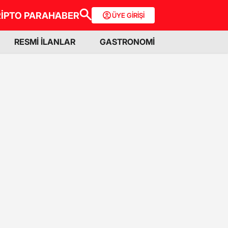
İPTO PARA
HABER
ÜYE GİRİŞİ
RESMİ İLANLAR
GASTRONOMİ