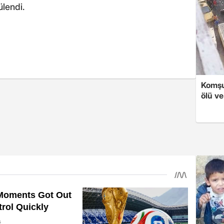
ülendi.
Komşu
ölü ve