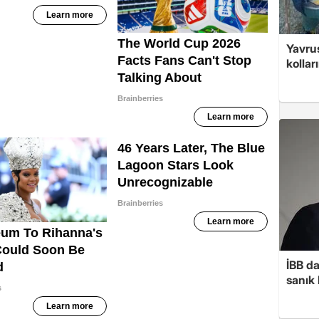
Yavrus
kolları
İBB d
sanık