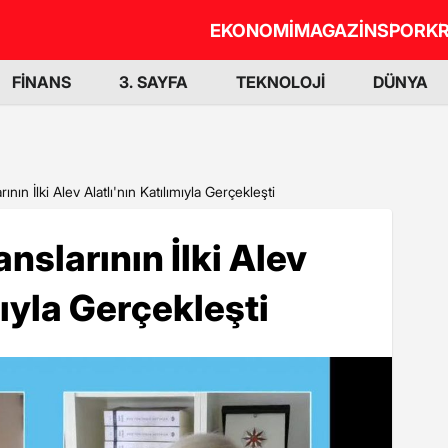
EKONOMİ
MAGAZİN
SPOR
KR
FİNANS
3. SAYFA
TEKNOLOJİ
DÜNYA
n İlki Alev Alatlı'nın Katılımıyla Gerçekleşti
slarının İlki Alev
mıyla Gerçekleşti