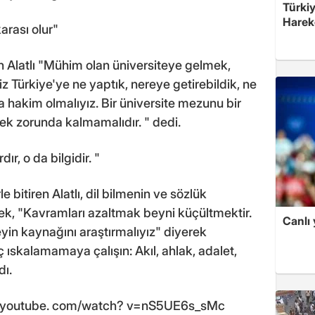
Türkiy
Harek
rası olur"
Alatlı "Mühim olan üniversiteye gelmek,
z Türkiye'ye ne yaptık, nereye getirebildik, ne
ta hakim olmalıyız. Bir üniversite mezunu bir
mek zorunda kalmamalıdır. " dedi.
r, o da bilgidir. "
 bitiren Alatlı, dil bilmenin ve sözlük
k, "Kavramları azaltmak beyni küçültmektir.
Canlı 
eyin kaynağını araştırmalıyız" diyerek
iç ıskalamamaya çalışın: Akıl, ahlak, adalet,
dı.
. youtube. com/watch? v=nS5UE6s_sMc