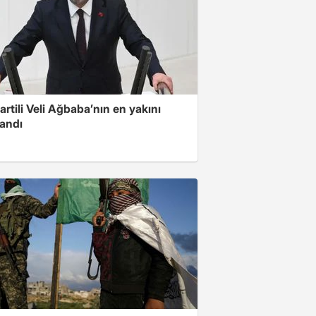
artili Veli Ağbaba’nın en yakını
landı