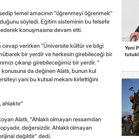
ahsedip temel amacının "öğrenmeyi öğrenmek"
uğunu söyledi. Eğitim sisteminin bu felsefe
de ederek konuşmasına devam etti.
a cevap verirken "Üniversite kültür ve bilgi
Yeni P
 mübarek bir yerdir ve herkesin girebileceği bir
tutuk
mızı çıkarıp girebileceğimiz bir yerdir. "
ya konusuna da değinen Alatlı, bunun kul
iteyi yani bu kutsal mekanı kirlettiğini
 ahlaktır"
koyan Alatlı, "Ahlaklı olmayan ressamdan
opyadır, değersizdir. Ahlaklı olmayan
jinal değildir" dedi.