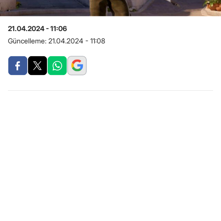
21.04.2024 - 11:06
Güncelleme:
21.04.2024 - 11:08