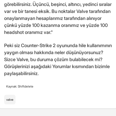
görebilirsiniz. Üçüncü, beşinci, altıncı, yedinci sıralar
var ve bir tanesi eksik. Bu noktalar Valve tarafından
onaylanmayan hesaplarımız tarafından alınıyor
çünkü yüzde 100 kazanma oranımız ve yüzde 100
headshot oranımız var."
Peki siz Counter-Strike 2 oyununda hile kullanımının
yaygın olması hakkında neler düşünüyorsunuz?
Sizce Valve, bu duruma çözüm bulabilecek mi?
Görüşlerinizi aşağıdaki Yorumlar kısmından bizimle
paylaşabilirsiniz.
Kaynak: Shiftdelete
valve