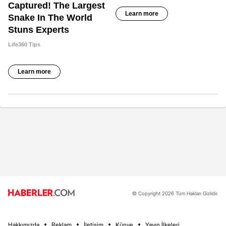
© Copyright 2026 Tüm Hakları Gizlidir.
Hakkımızda
Reklam
İletişim
Künye
Yayın İlkeleri