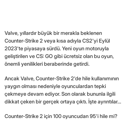
Valve, yıllardır büyük bir merakla beklenen
Counter-Strike 2 veya kısa adıyla CS2'yi Eylül
2023'te piyasaya sürdü. Yeni oyun motoruyla
geliştirilen ve CS: GO gibi ücretsiz olan bu oyun,
önemli yenilikleri beraberinde getirdi.
Ancak Valve, Counter-Strike 2'de hile kullanımının
yaygın olması nedeniyle oyunculardan tepki
çekmeye devam ediyor. Son olarak bununla ilgili
dikkat çeken bir gerçek ortaya çıktı. İşte ayrıntılar…
Counter-Strike 2 için 100 oyuncudan 95'i hile mi?