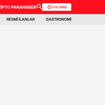
İPTO PARA
HABER
ÜYE GİRİŞİ
RESMİ İLANLAR
GASTRONOMİ