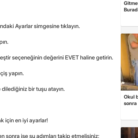
Gitme
Burad
ndaki Ayarlar simgesine tıklayın.
pın.
leştir seçeneğinin değerini EVET haline getirin.
çiş yapın.
dilediğiniz bir tuşu atayın.
Okul 
sonra 
için en iyi ayarlar!
en sonra ise şu adımları takip etmelisiniz;