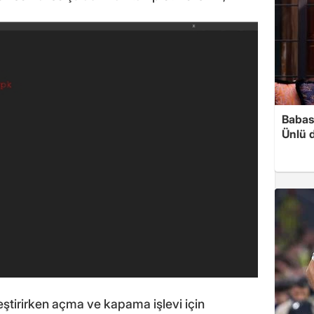
Babası
Ünlü 
leştirirken açma ve kapama işlevi için