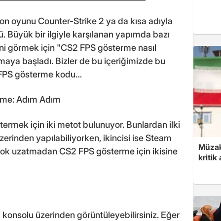
son oyunu Counter-Strike 2 ya da kısa adıyla
. Büyük bir ilgiyle karşılanan yapımda bazı
ni görmek için "CS2 FPS gösterme nasıl
maya başladı. Bizler de bu içeriğimizde bu
 FPS gösterme kodu…
erme: Adım Adım
ermek için iki metot bulunuyor. Bunlardan ilki
üzerinden yapılabiliyorken, ikincisi ise Steam
Müzak
 çok uzatmadan CS2 FPS gösterme için ikisine
kritik
i konsolu üzerinden görüntüleyebilirsiniz. Eğer