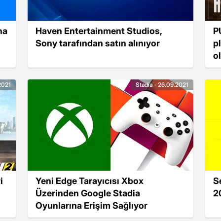
na
Haven Entertainment Studios,
P
Sony tarafından satın alınıyor
p
o
.2021
Stadia - 26.09.2021
i
Yeni Edge Tarayıcısı Xbox
S
Üzerinden Google Stadia
2
Oyunlarına Erişim Sağlıyor