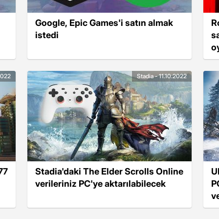
Google, Epic Games'i satın almak
R
istedi
s
o
.2022
Stadia - 11.10.2022
77
Stadia'daki The Elder Scrolls Online
U
verileriniz PC'ye aktarılabilecek
P
v