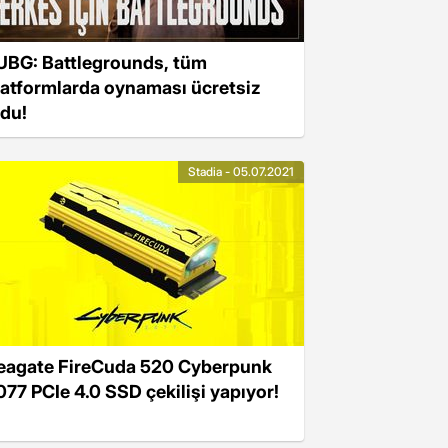
UBG: Battlegrounds, tüm
latformlarda oynaması ücretsiz
ldu!
Stadia - 05.07.2021
eagate FireCuda 520 Cyberpunk
077 PCIe 4.0 SSD çekilişi yapıyor!