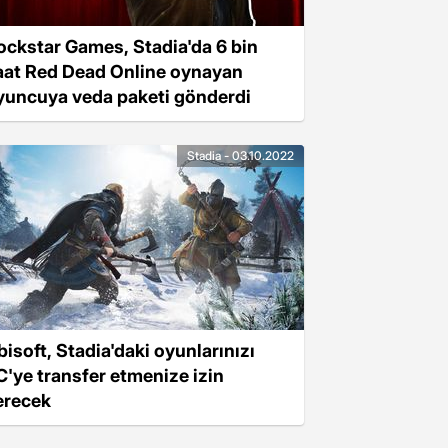
ockstar Games, Stadia'da 6 bin
aat Red Dead Online oynayan
yuncuya veda paketi gönderdi
Stadia - 03.10.2022
bisoft, Stadia'daki oyunlarınızı
C'ye transfer etmenize izin
erecek