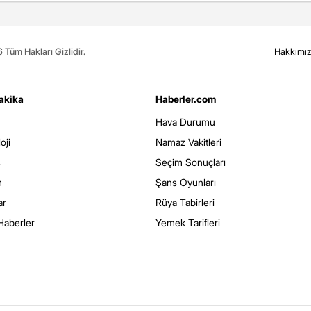
Tüm Hakları Gizlidir.
Hakkımı
akika
Haberler.com
Hava Durumu
oji
Namaz Vakitleri
s
Seçim Sonuçları
m
Şans Oyunları
ar
Rüya Tabirleri
Haberler
Yemek Tarifleri