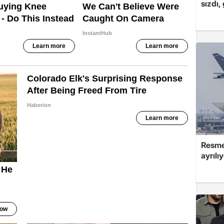
sızdı,
Resmen
ayrılı