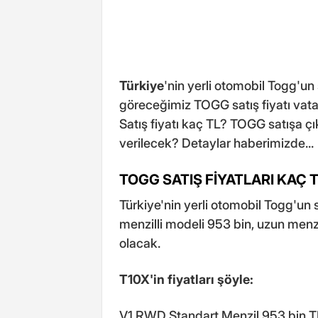
Türkiye
'nin yerli otomobil Togg'un 
göreceğimiz TOGG satış fiyatı vata
Satış fiyatı kaç TL? TOGG satışa ç
verilecek? Detaylar haberimizde...
TOGG SATIŞ FİYATLARI KAÇ 
Türkiye'nin yerli otomobil Togg'un s
menzilli modeli 953 bin, uzun menzill
olacak.
T10X'in fiyatları şöyle:
V1 RWD Standart Menzil 953 bin T