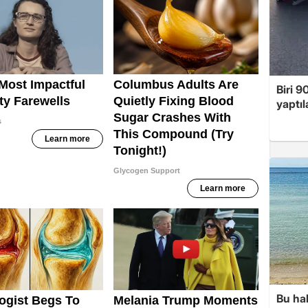
Biri 9
yaptıl
Bu hal