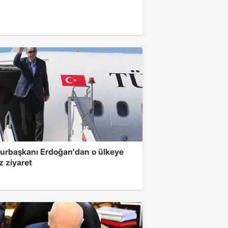
rbaşkanı Erdoğan'dan o ülkeye
z ziyaret