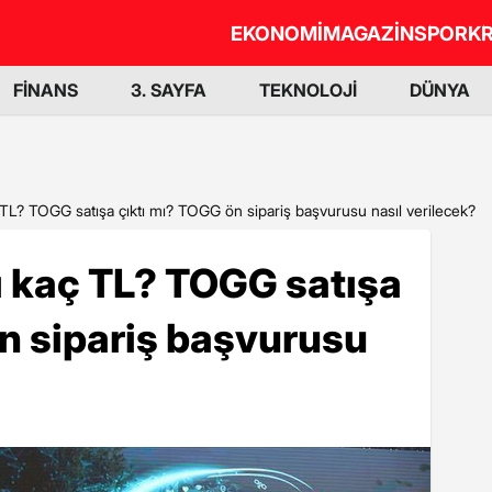
EKONOMİ
MAGAZİN
SPOR
KR
FİNANS
3. SAYFA
TEKNOLOJİ
DÜNYA
 TL? TOGG satışa çıktı mı? TOGG ön sipariş başvurusu nasıl verilecek?
ı kaç TL? TOGG satışa
n sipariş başvurusu