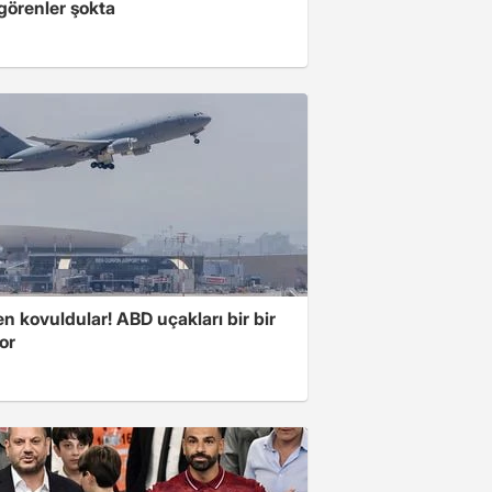
 görenler şokta
 kovuldular! ABD uçakları bir bir
yor