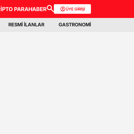
İPTO PARA
HABER
ÜYE GİRİŞİ
RESMİ İLANLAR
GASTRONOMİ