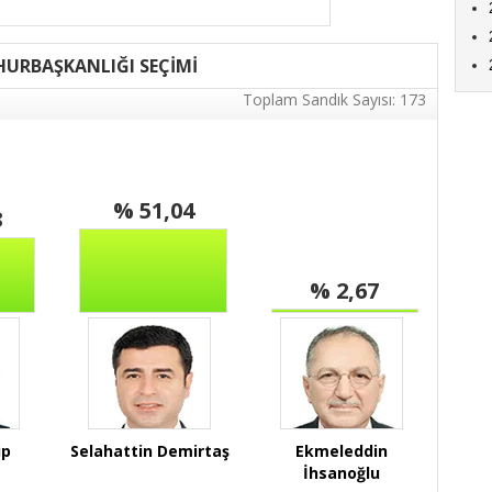
URBAŞKANLIĞI SEÇİMİ
Toplam Sandık Sayısı: 173
% 51,04
8
% 2,67
ip
Selahattin Demirtaş
Ekmeleddin
İhsanoğlu