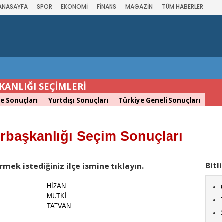
ANASAYFA
SPOR
EKONOMİ
FİNANS
MAGAZİN
TÜM HABERLER
ANLIĞI SEÇİMLERİ
çe Sonuçları
Yurtdışı Sonuçları
Türkiye Geneli Sonuçları
başkanlığı Seçim Sonuçları
Bitl
rmek istediğiniz ilçe ismine tıklayın.
HİZAN
MUTKİ
TATVAN