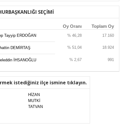
URBAŞKANLIĞI SEÇİMİ
Oy Oranı
Toplam Oy
ep Tayyip ERDOĞAN
% 46,28
17.160
% 51,04
18.924
ahattin DEMİRTAŞ
% 2,67
991
eleddin İHSANOĞLU
rmek istediğiniz ilçe ismine tıklayın.
HİZAN
MUTKİ
TATVAN