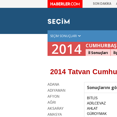
SON DAKİKA
SEÇİM SONUÇLARI
2014
CUMHURBAŞK
İl Sonuçları
İl
2014 Tatvan Cumhur
ADANA
Sonuçlarını gö
ADIYAMAN
AFYON
BİTLİS
AĞRI
ADİLCEVAZ
AKSARAY
AHLAT
GÜROYMAK
AMASYA