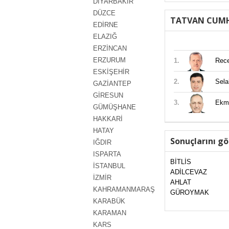
DİYARBAKIR
DÜZCE
TATVAN CUMH
EDİRNE
ELAZIĞ
ERZİNCAN
ERZURUM
1.
Rec
ESKİŞEHİR
2.
Sel
GAZİANTEP
GİRESUN
3.
Ekm
GÜMÜŞHANE
HAKKARİ
HATAY
Sonuçlarını gö
IĞDIR
ISPARTA
BİTLİS
İSTANBUL
ADİLCEVAZ
İZMİR
AHLAT
KAHRAMANMARAŞ
GÜROYMAK
KARABÜK
KARAMAN
KARS