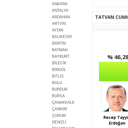
ANKARA
ANTALYA
TATVAN CUMH
ARDAHAN
ARTVİN
AYDIN
BALIKESİR
BARTIN
BATMAN
% 46,2
BAYBURT
BİLECİK
BİNGÖL
BİTLİS
BOLU
BURDUR
BURSA
ÇANAKKALE
ÇANKIRI
ÇORUM
Recep Tayy
DENİZLİ
Erdoğan