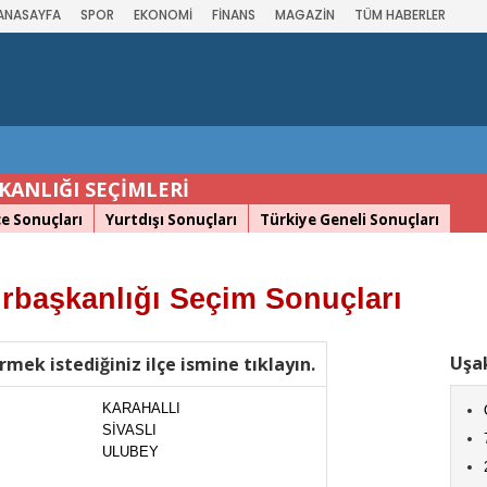
ANASAYFA
SPOR
EKONOMİ
FİNANS
MAGAZİN
TÜM HABERLER
ANLIĞI SEÇİMLERİ
çe Sonuçları
Yurtdışı Sonuçları
Türkiye Geneli Sonuçları
rbaşkanlığı Seçim Sonuçları
Uşak
rmek istediğiniz ilçe ismine tıklayın.
KARAHALLI
SİVASLI
ULUBEY