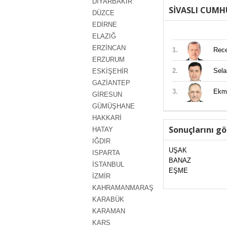
DİYARBAKIR
SİVASLI CUMH
DÜZCE
EDİRNE
ELAZIĞ
ERZİNCAN
1.
Rec
ERZURUM
2.
Sel
ESKİŞEHİR
GAZİANTEP
3.
Ekm
GİRESUN
GÜMÜŞHANE
HAKKARİ
Sonuçlarını gö
HATAY
IĞDIR
UŞAK
ISPARTA
BANAZ
İSTANBUL
EŞME
İZMİR
KAHRAMANMARAŞ
KARABÜK
KARAMAN
KARS