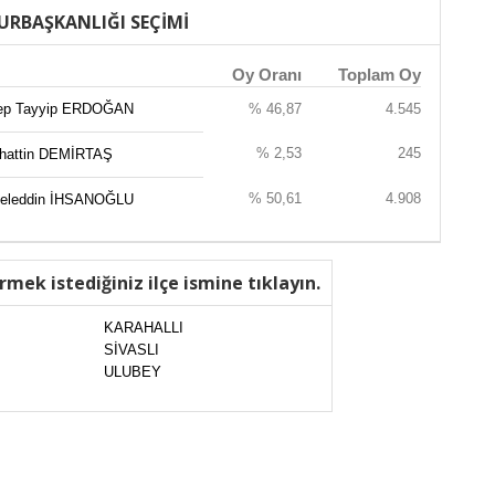
URBAŞKANLIĞI SEÇİMİ
Oy Oranı
Toplam Oy
ep Tayyip ERDOĞAN
% 46,87
4.545
% 2,53
245
ahattin DEMİRTAŞ
% 50,61
4.908
eleddin İHSANOĞLU
rmek istediğiniz ilçe ismine tıklayın.
KARAHALLI
SİVASLI
ULUBEY