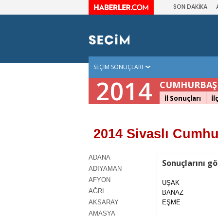
SON DAKİKA
SEÇİM SONUÇLARI
2014
CUMHURBAŞK
İl Sonuçları
İl
2014 Sivaslı Cumhu
ADANA
Sonuçlarını gö
ADIYAMAN
AFYON
UŞAK
AĞRI
BANAZ
AKSARAY
EŞME
AMASYA