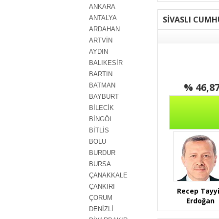
ANKARA
ANTALYA
SİVASLI CUMH
ARDAHAN
ARTVİN
AYDIN
BALIKESİR
BARTIN
% 46,8
BATMAN
BAYBURT
BİLECİK
BİNGÖL
BİTLİS
BOLU
BURDUR
BURSA
ÇANAKKALE
ÇANKIRI
Recep Tayy
ÇORUM
Erdoğan
DENİZLİ