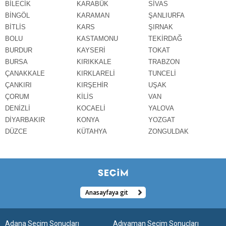
BİLECİK
KARABÜK
SİVAS
BİNGÖL
KARAMAN
ŞANLIURFA
BİTLİS
KARS
ŞIRNAK
BOLU
KASTAMONU
TEKİRDAĞ
BURDUR
KAYSERİ
TOKAT
BURSA
KIRIKKALE
TRABZON
ÇANAKKALE
KIRKLARELİ
TUNCELİ
ÇANKIRI
KIRŞEHİR
UŞAK
ÇORUM
KİLİS
VAN
DENİZLİ
KOCAELİ
YALOVA
DİYARBAKIR
KONYA
YOZGAT
DÜZCE
KÜTAHYA
ZONGULDAK
Anasayfaya git
Adana Seçim Sonuçları
Adıyaman Seçim Sonuçları