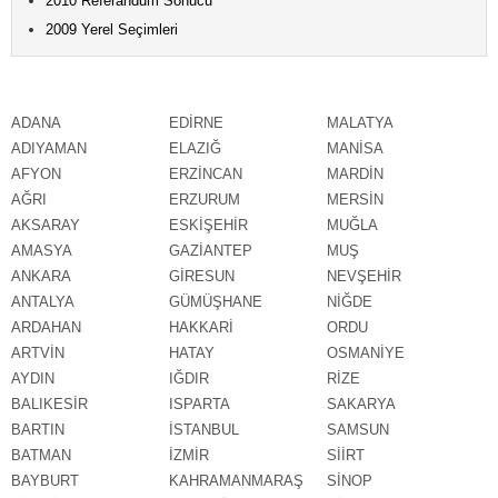
2010 Referandum Sonucu
2009 Yerel Seçimleri
ADANA
EDİRNE
MALATYA
ADIYAMAN
ELAZIĞ
MANİSA
AFYON
ERZİNCAN
MARDİN
AĞRI
ERZURUM
MERSİN
AKSARAY
ESKİŞEHİR
MUĞLA
AMASYA
GAZİANTEP
MUŞ
ANKARA
GİRESUN
NEVŞEHİR
ANTALYA
GÜMÜŞHANE
NİĞDE
ARDAHAN
HAKKARİ
ORDU
ARTVİN
HATAY
OSMANİYE
AYDIN
IĞDIR
RİZE
BALIKESİR
ISPARTA
SAKARYA
BARTIN
İSTANBUL
SAMSUN
BATMAN
İZMİR
SİİRT
BAYBURT
KAHRAMANMARAŞ
SİNOP