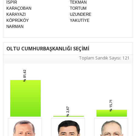
İSPİR
TEKMAN
KARAÇOBAN
TORTUM
KARAYAZI
UZUNDERE
KÖPRÜKÖY
YAKUTİYE
NARMAN
OLTU CUMHURBAŞKANLIĞI SEÇİMİ
Toplam Sandık Sayısı: 121
% 81,62
% 15,71
% 2,67