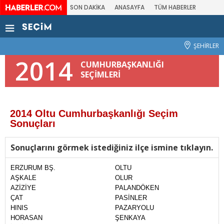
SON DAKİKA
ANASAYFA
TÜM HABERLER
ŞEHİRLER
2014
CUMHURBAŞKANLIĞI
SEÇİMLERİ
2014 Oltu Cumhurbaşkanlığı Seçim
Sonuçları
Sonuçlarını görmek istediğiniz ilçe ismine tıklayın.
ERZURUM BŞ.
OLTU
AŞKALE
OLUR
AZİZİYE
PALANDÖKEN
ÇAT
PASİNLER
HINIS
PAZARYOLU
HORASAN
ŞENKAYA