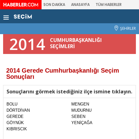
SON DAKİKA
ANASAYFA
TÜM HABERLER
ŞEHİRLER
2014
CUMHURBAŞKANLIĞI
SEÇİMLERİ
2014 Gerede Cumhurbaşkanlığı Seçim
Sonuçları
Sonuçlarını görmek istediğiniz ilçe ismine tıklayın.
BOLU
MENGEN
DÖRTDİVAN
MUDURNU
GEREDE
SEBEN
GÖYNÜK
YENİÇAĞA
KIBRISCIK