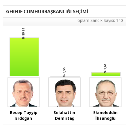
GEREDE CUMHURBAŞKANLIĞI SEÇİMİ
Toplam Sandık Sayısı: 140
% 89,84
% 9,61
% 0,55
Recep Tayyip
Selahattin
Ekmeleddin
Erdoğan
Demirtaş
İhsanoğlu