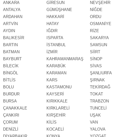
ANKARA
GİRESUN
NEVŞEHİR
ANTALYA
GÜMÜŞHANE
NİĞDE
ARDAHAN
HAKKARİ
ORDU
ARTVİN
HATAY
OSMANİYE
AYDIN
IĞDIR
RİZE
BALIKESİR
ISPARTA
SAKARYA
BARTIN
İSTANBUL
SAMSUN
BATMAN
İZMİR
SİİRT
BAYBURT
KAHRAMANMARAŞ
SİNOP
BİLECİK
KARABÜK
SİVAS
BİNGÖL
KARAMAN
ŞANLIURFA
BİTLİS
KARS
ŞIRNAK
BOLU
KASTAMONU
TEKİRDAĞ
BURDUR
KAYSERİ
TOKAT
BURSA
KIRIKKALE
TRABZON
ÇANAKKALE
KIRKLARELİ
TUNCELİ
ÇANKIRI
KIRŞEHİR
UŞAK
ÇORUM
KİLİS
VAN
DENİZLİ
KOCAELİ
YALOVA
DİYARBAKIR
KONYA
YOZGAT