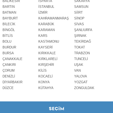
BALIKESİR
ISPARTA
SAKARYA
BARTIN
İSTANBUL
SAMSUN
BATMAN
İZMİR
SİİRT
BAYBURT
KAHRAMANMARAŞ
SİNOP
BİLECİK
KARABÜK
SİVAS
BİNGÖL
KARAMAN
ŞANLIURFA
BİTLİS
KARS
ŞIRNAK
BOLU
KASTAMONU
TEKİRDAĞ
BURDUR
KAYSERİ
TOKAT
BURSA
KIRIKKALE
TRABZON
ÇANAKKALE
KIRKLARELİ
TUNCELİ
ÇANKIRI
KIRŞEHİR
UŞAK
ÇORUM
KİLİS
VAN
DENİZLİ
KOCAELİ
YALOVA
DİYARBAKIR
KONYA
YOZGAT
DÜZCE
KÜTAHYA
ZONGULDAK