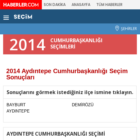
SON DAKİKA
ANASAYFA
TÜM HABERLER
ŞEHİRLER
2014
CUMHURBAŞKANLIĞI
SEÇİMLERİ
2014 Aydıntepe Cumhurbaşkanlığı Seçim
Sonuçları
Sonuçlarını görmek istediğiniz ilçe ismine tıklayın.
BAYBURT
DEMİRÖZÜ
AYDINTEPE
AYDINTEPE CUMHURBAŞKANLIĞI SEÇİMİ