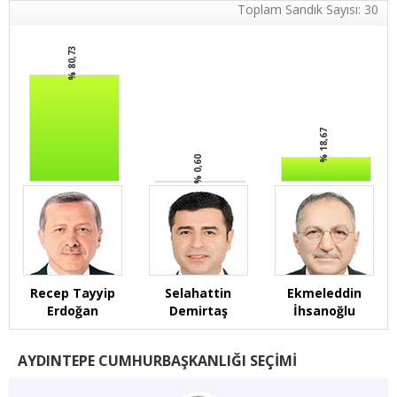
Toplam Sandık Sayısı: 30
% 80,73
% 18,67
% 0,60
Recep Tayyip
Selahattin
Ekmeleddin
Erdoğan
Demirtaş
İhsanoğlu
AYDINTEPE CUMHURBAŞKANLIĞI SEÇİMİ