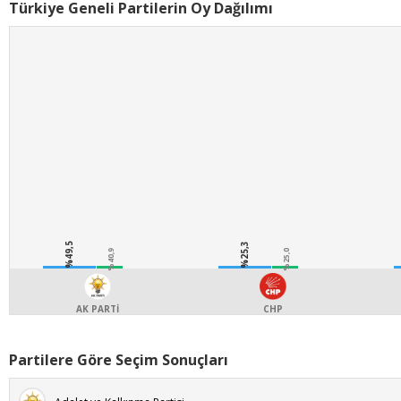
Türkiye Geneli Partilerin Oy Dağılımı
%49,5
%25,3
%40,9
%25,0
AK PARTİ
CHP
Partilere Göre Seçim Sonuçları