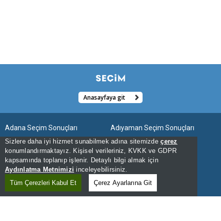
Anasayfaya git
Adana Seçim Sonuçları
Adıyaman Seçim Sonuçları
Sizlere daha iyi hizmet sunabilmek adına sitemizde
çerez
Afyonkarahisar Seçim Sonuçları
Ağrı Seçim Sonuçları
konumlandırmaktayız. Kişisel verileriniz, KVKK ve GDPR
kapsamında toplanıp işlenir. Detaylı bilgi almak için
Aksaray Seçim Sonuçları
Amasya Seçim Sonuçları
Aydınlatma Metnimizi
inceleyebilirsiniz.
Ankara Seçim Sonuçları
Antalya Seçim Sonuçları
Tüm Çerezleri Kabul Et
Çerez Ayarlarına Git
Ardahan Seçim Sonuçları
Artvin Seçim Sonuçları
Aydın Seçim Sonuçları
Balıkesir Seçim Sonuçları