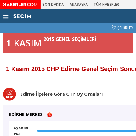
SON DAKİKA
ANASAYFA
TÜM HABERLER
ŞEHİRLER
2015 GENEL SEÇİMLERİ
1 KASIM
1 Kasım 2015 CHP Edirne Genel Seçim Sonuç
Edirne İlçelere Göre CHP Oy Oranları
EDİRNE MERKEZ
Oy Oranı
(%)