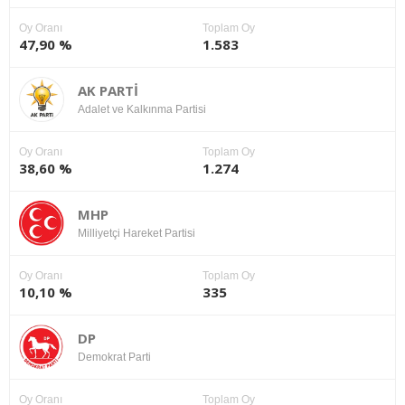
Oy Oranı
Toplam Oy
47,90 %
1.583
AK PARTİ
Adalet ve Kalkınma Partisi
Oy Oranı
Toplam Oy
38,60 %
1.274
MHP
Milliyetçi Hareket Partisi
Oy Oranı
Toplam Oy
10,10 %
335
DP
Demokrat Parti
Oy Oranı
Toplam Oy