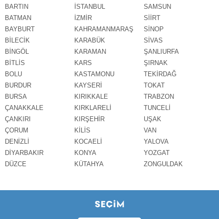
BARTIN
İSTANBUL
SAMSUN
BATMAN
İZMİR
SİİRT
BAYBURT
KAHRAMANMARAŞ
SİNOP
BİLECİK
KARABÜK
SİVAS
BİNGÖL
KARAMAN
ŞANLIURFA
BİTLİS
KARS
ŞIRNAK
BOLU
KASTAMONU
TEKİRDAĞ
BURDUR
KAYSERİ
TOKAT
BURSA
KIRIKKALE
TRABZON
ÇANAKKALE
KIRKLARELİ
TUNCELİ
ÇANKIRI
KIRŞEHİR
UŞAK
ÇORUM
KİLİS
VAN
DENİZLİ
KOCAELİ
YALOVA
DİYARBAKIR
KONYA
YOZGAT
DÜZCE
KÜTAHYA
ZONGULDAK