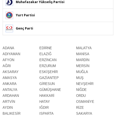
Muhafazakar Yükseliş Partisi
Yurt Partisi
Genç Parti
ADANA
EDİRNE
MALATYA
ADIYAMAN
ELAZIĞ
MANİSA
AFYON
ERZİNCAN
MARDİN
AĞRI
ERZURUM
MERSİN
AKSARAY
ESKİŞEHİR
MUĞLA
AMASYA
GAZİANTEP
MUŞ
ANKARA
GİRESUN
NEVŞEHİR
ANTALYA
GÜMÜŞHANE
NİĞDE
ARDAHAN
HAKKARİ
ORDU
ARTVİN
HATAY
OSMANİYE
AYDIN
IĞDIR
RİZE
BALIKESİR
ISPARTA
SAKARYA