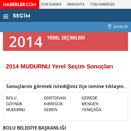
SON DAKİKA
ANASAYFA
TÜM HABERLER
ŞEHİRLER
2014
YEREL SEÇİMLERİ
2014 MUDURNU Yerel Seçim Sonuçları
Sonuçlarını görmek istediğiniz ilçe ismine tıklayın.
BOLU
DÖRTDİVAN
GEREDE
GÖYNÜK
KIBRISCIK
MENGEN
MUDURNU
SEBEN
YENİÇAĞA
BOLU BELEDİYE BAŞKANLIĞI