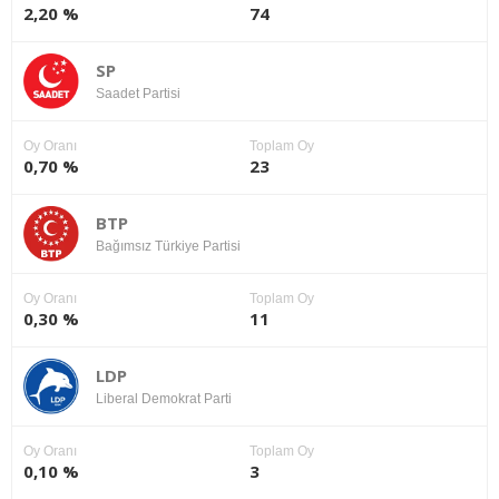
2,20 %
74
SP
Saadet Partisi
Oy Oranı
Toplam Oy
0,70 %
23
BTP
Bağımsız Türkiye Partisi
Oy Oranı
Toplam Oy
0,30 %
11
LDP
Liberal Demokrat Parti
Oy Oranı
Toplam Oy
0,10 %
3