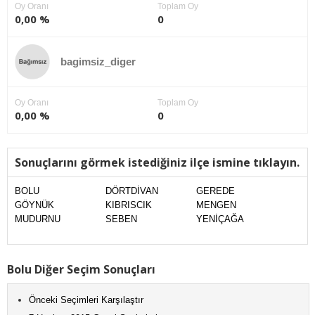
Oy Oranı
Toplam Oy
0,00 %
0
bagimsiz_diger
Oy Oranı
Toplam Oy
0,00 %
0
Sonuçlarını görmek istediğiniz ilçe ismine tıklayın.
BOLU
DÖRTDİVAN
GEREDE
GÖYNÜK
KIBRISCIK
MENGEN
MUDURNU
SEBEN
YENİÇAĞA
Bolu Diğer Seçim Sonuçları
Önceki Seçimleri Karşılaştır