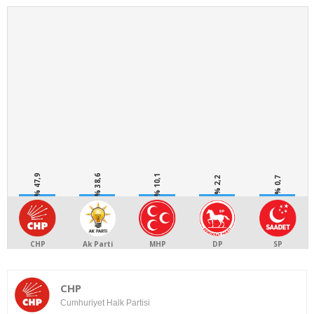
% 47,9
% 38,6
% 10,1
% 2,2
% 0,7
CHP
Ak Parti
MHP
DP
SP
CHP
Cumhuriyet Halk Partisi