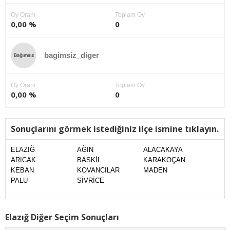
Oy Oranı
Toplam Oy
0,00 %
0
bagimsiz_diger
Oy Oranı
Toplam Oy
0,00 %
0
Sonuçlarını görmek istediğiniz ilçe ismine tıklayın.
ELAZIĞ
AĞIN
ALACAKAYA
ARICAK
BASKİL
KARAKOÇAN
KEBAN
KOVANCILAR
MADEN
PALU
SİVRİCE
Elazığ Diğer Seçim Sonuçları