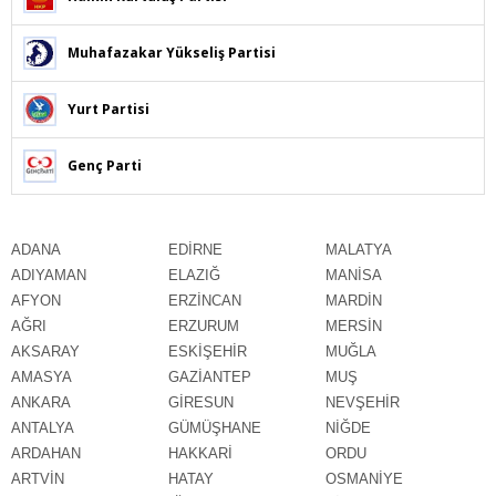
Muhafazakar Yükseliş Partisi
Yurt Partisi
Genç Parti
ADANA
EDİRNE
MALATYA
ADIYAMAN
ELAZIĞ
MANİSA
AFYON
ERZİNCAN
MARDİN
AĞRI
ERZURUM
MERSİN
AKSARAY
ESKİŞEHİR
MUĞLA
AMASYA
GAZİANTEP
MUŞ
ANKARA
GİRESUN
NEVŞEHİR
ANTALYA
GÜMÜŞHANE
NİĞDE
ARDAHAN
HAKKARİ
ORDU
ARTVİN
HATAY
OSMANİYE