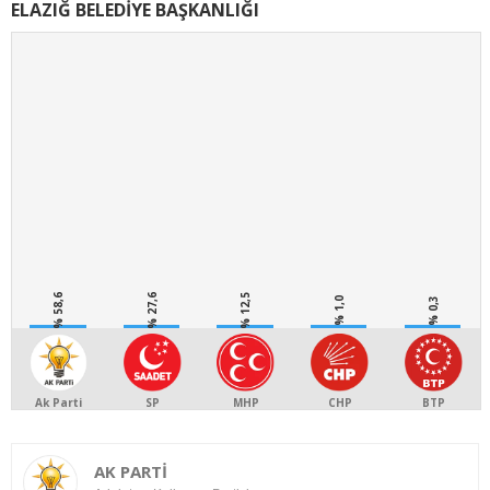
ELAZIĞ BELEDİYE BAŞKANLIĞI
% 58,6
% 27,6
% 12,5
% 1,0
% 0,3
Ak Parti
SP
MHP
CHP
BTP
AK PARTİ