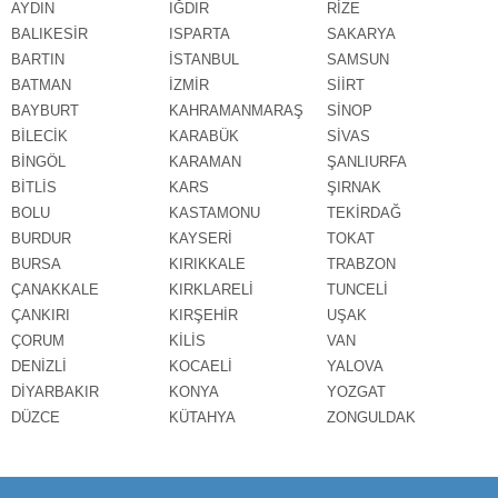
AYDIN
IĞDIR
RİZE
BALIKESİR
ISPARTA
SAKARYA
BARTIN
İSTANBUL
SAMSUN
BATMAN
İZMİR
SİİRT
BAYBURT
KAHRAMANMARAŞ
SİNOP
BİLECİK
KARABÜK
SİVAS
BİNGÖL
KARAMAN
ŞANLIURFA
BİTLİS
KARS
ŞIRNAK
BOLU
KASTAMONU
TEKİRDAĞ
BURDUR
KAYSERİ
TOKAT
BURSA
KIRIKKALE
TRABZON
ÇANAKKALE
KIRKLARELİ
TUNCELİ
ÇANKIRI
KIRŞEHİR
UŞAK
ÇORUM
KİLİS
VAN
DENİZLİ
KOCAELİ
YALOVA
DİYARBAKIR
KONYA
YOZGAT
DÜZCE
KÜTAHYA
ZONGULDAK