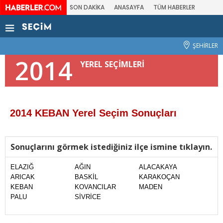
SON DAKİKA
ANASAYFA
TÜM HABERLER
ŞEHİRLER
2014
YEREL SEÇİMLERİ
2014 KEBAN Yerel Seçim Sonuçları
Sonuçlarını görmek istediğiniz ilçe ismine tıklayın.
ELAZIĞ
AĞIN
ALACAKAYA
ARICAK
BASKİL
KARAKOÇAN
KEBAN
KOVANCILAR
MADEN
PALU
SİVRİCE