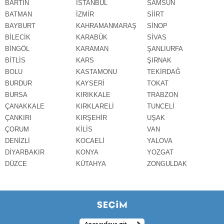
BARTIN
İSTANBUL
SAMSUN
BATMAN
İZMİR
SİİRT
BAYBURT
KAHRAMANMARAŞ
SİNOP
BİLECİK
KARABÜK
SİVAS
BİNGÖL
KARAMAN
ŞANLIURFA
BİTLİS
KARS
ŞIRNAK
BOLU
KASTAMONU
TEKİRDAĞ
BURDUR
KAYSERİ
TOKAT
BURSA
KIRIKKALE
TRABZON
ÇANAKKALE
KIRKLARELİ
TUNCELİ
ÇANKIRI
KIRŞEHİR
UŞAK
ÇORUM
KİLİS
VAN
DENİZLİ
KOCAELİ
YALOVA
DİYARBAKIR
KONYA
YOZGAT
DÜZCE
KÜTAHYA
ZONGULDAK