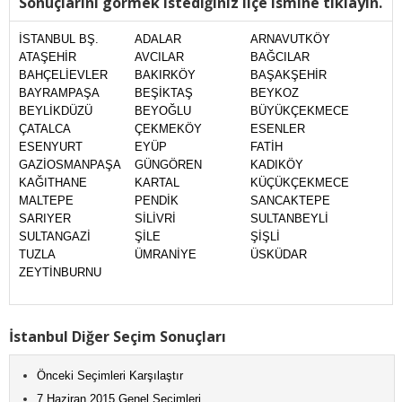
Sonuçlarını görmek istediğiniz ilçe ismine tıklayın.
İSTANBUL BŞ.
ADALAR
ARNAVUTKÖY
ATAŞEHİR
AVCILAR
BAĞCILAR
BAHÇELİEVLER
BAKIRKÖY
BAŞAKŞEHİR
BAYRAMPAŞA
BEŞİKTAŞ
BEYKOZ
BEYLİKDÜZÜ
BEYOĞLU
BÜYÜKÇEKMECE
ÇATALCA
ÇEKMEKÖY
ESENLER
ESENYURT
EYÜP
FATİH
GAZİOSMANPAŞA
GÜNGÖREN
KADIKÖY
KAĞITHANE
KARTAL
KÜÇÜKÇEKMECE
MALTEPE
PENDİK
SANCAKTEPE
SARIYER
SİLİVRİ
SULTANBEYLİ
SULTANGAZİ
ŞİLE
ŞİŞLİ
TUZLA
ÜMRANİYE
ÜSKÜDAR
ZEYTİNBURNU
İstanbul Diğer Seçim Sonuçları
Önceki Seçimleri Karşılaştır
7 Haziran 2015 Genel Seçimleri