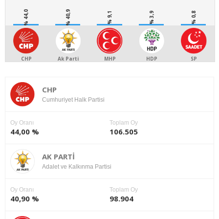
% 44,0
% 40,9
% 9,1
% 3,9
% 0,8
CHP
Ak Parti
MHP
HDP
SP
CHP
Cumhuriyet Halk Partisi
Oy Oranı
Toplam Oy
44,00 %
106.505
AK PARTİ
Adalet ve Kalkınma Partisi
Oy Oranı
Toplam Oy
40,90 %
98.904