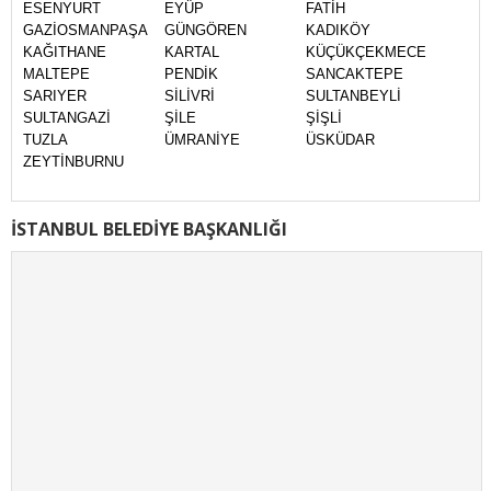
ESENYURT
EYÜP
FATİH
GAZİOSMANPAŞA
GÜNGÖREN
KADIKÖY
KAĞITHANE
KARTAL
KÜÇÜKÇEKMECE
MALTEPE
PENDİK
SANCAKTEPE
SARIYER
SİLİVRİ
SULTANBEYLİ
SULTANGAZİ
ŞİLE
ŞİŞLİ
TUZLA
ÜMRANİYE
ÜSKÜDAR
ZEYTİNBURNU
İSTANBUL BELEDİYE BAŞKANLIĞI