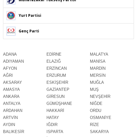
Yurt Partisi
Genç Parti
ADANA
EDİRNE
MALATYA
ADIYAMAN
ELAZIĞ
MANİSA
AFYON
ERZİNCAN
MARDİN
AĞRI
ERZURUM
MERSİN
AKSARAY
ESKİŞEHİR
MUĞLA
AMASYA
GAZİANTEP
MUŞ
ANKARA
GİRESUN
NEVŞEHİR
ANTALYA
GÜMÜŞHANE
NİĞDE
ARDAHAN
HAKKARİ
ORDU
ARTVİN
HATAY
OSMANİYE
AYDIN
IĞDIR
RİZE
BALIKESİR
ISPARTA
SAKARYA