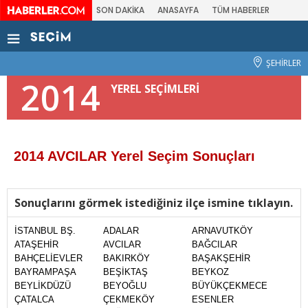
SON DAKİKA
ANASAYFA
TÜM HABERLER
ŞEHİRLER
2014
YEREL SEÇİMLERİ
2014 AVCILAR Yerel Seçim Sonuçları
Sonuçlarını görmek istediğiniz ilçe ismine tıklayın.
İSTANBUL BŞ.
ADALAR
ARNAVUTKÖY
ATAŞEHİR
AVCILAR
BAĞCILAR
BAHÇELİEVLER
BAKIRKÖY
BAŞAKŞEHİR
BAYRAMPAŞA
BEŞİKTAŞ
BEYKOZ
BEYLİKDÜZÜ
BEYOĞLU
BÜYÜKÇEKMECE
ÇATALCA
ÇEKMEKÖY
ESENLER