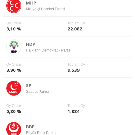
MHP
Milliyetçi Hareket Partisi
Oy Oranı
Toplam Oy
9,10 %
22.082
HDP
Halkların Demokratik Partisi
Oy Oranı
Toplam Oy
3,90 %
9.539
SP
Saadet Partisi
Oy Oranı
Toplam Oy
0,80 %
1.884
BBP
Büyük Birlik Partisi