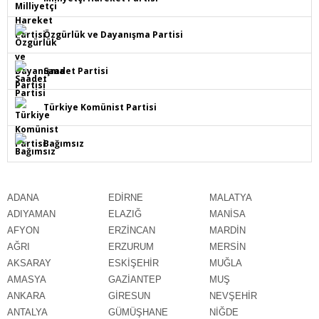
Özgürlük ve Dayanışma Partisi
Saadet Partisi
Türkiye Komünist Partisi
Bağımsız
ADANA
EDİRNE
MALATYA
ADIYAMAN
ELAZIĞ
MANİSA
AFYON
ERZİNCAN
MARDİN
AĞRI
ERZURUM
MERSİN
AKSARAY
ESKİŞEHİR
MUĞLA
AMASYA
GAZİANTEP
MUŞ
ANKARA
GİRESUN
NEVŞEHİR
ANTALYA
GÜMÜŞHANE
NİĞDE