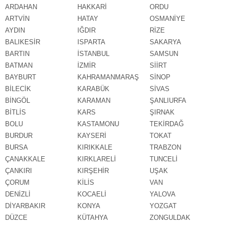
ARDAHAN
HAKKARİ
ORDU
ARTVİN
HATAY
OSMANİYE
AYDIN
IĞDIR
RİZE
BALIKESİR
ISPARTA
SAKARYA
BARTIN
İSTANBUL
SAMSUN
BATMAN
İZMİR
SİİRT
BAYBURT
KAHRAMANMARAŞ
SİNOP
BİLECİK
KARABÜK
SİVAS
BİNGÖL
KARAMAN
ŞANLIURFA
BİTLİS
KARS
ŞIRNAK
BOLU
KASTAMONU
TEKİRDAĞ
BURDUR
KAYSERİ
TOKAT
BURSA
KIRIKKALE
TRABZON
ÇANAKKALE
KIRKLARELİ
TUNCELİ
ÇANKIRI
KIRŞEHİR
UŞAK
ÇORUM
KİLİS
VAN
DENİZLİ
KOCAELİ
YALOVA
DİYARBAKIR
KONYA
YOZGAT
DÜZCE
KÜTAHYA
ZONGULDAK