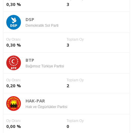
0,30 %
3
DSP
Demokratik Sol Parti
Oy Oranı
Toplam Oy
0,30 %
3
BTP
Bağımsız Türkiye Partisi
Oy Oranı
Toplam Oy
0,20 %
2
HAK-PAR
Hak ve Özgürlükler Partisi
Oy Oranı
Toplam Oy
0,00 %
0