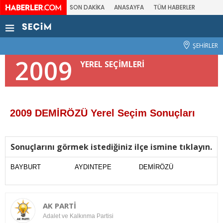
SON DAKİKA
ANASAYFA
TÜM HABERLER
ŞEHİRLER
2009
YEREL SEÇİMLERİ
2009 DEMİRÖZÜ Yerel Seçim Sonuçları
Sonuçlarını görmek istediğiniz ilçe ismine tıklayın.
BAYBURT
AYDINTEPE
DEMİRÖZÜ
AK PARTİ
Adalet ve Kalkınma Partisi