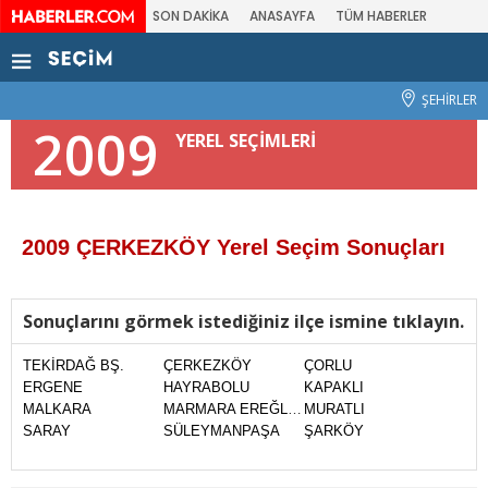
SON DAKİKA
ANASAYFA
TÜM HABERLER
ŞEHİRLER
2009
YEREL SEÇİMLERİ
2009 ÇERKEZKÖY Yerel Seçim Sonuçları
Sonuçlarını görmek istediğiniz ilçe ismine tıklayın.
TEKİRDAĞ BŞ.
ÇERKEZKÖY
ÇORLU
ERGENE
HAYRABOLU
KAPAKLI
MALKARA
MARMARA EREĞLİSİ
MURATLI
SARAY
SÜLEYMANPAŞA
ŞARKÖY