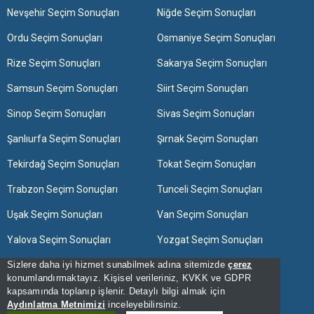
Nevşehir Seçim Sonuçları
Niğde Seçim Sonuçları
Ordu Seçim Sonuçları
Osmaniye Seçim Sonuçları
Rize Seçim Sonuçları
Sakarya Seçim Sonuçları
Samsun Seçim Sonuçları
Siirt Seçim Sonuçları
Sinop Seçim Sonuçları
Sivas Seçim Sonuçları
Şanlıurfa Seçim Sonuçları
Şırnak Seçim Sonuçları
Tekirdağ Seçim Sonuçları
Tokat Seçim Sonuçları
Trabzon Seçim Sonuçları
Tunceli Seçim Sonuçları
Uşak Seçim Sonuçları
Van Seçim Sonuçları
Yalova Seçim Sonuçları
Yozgat Seçim Sonuçları
Sizlere daha iyi hizmet sunabilmek adına sitemizde
Zonguldak Seçim Sonuçları
çerez
konumlandırmaktayız. Kişisel verileriniz, KVKK ve GDPR
kapsamında toplanıp işlenir. Detaylı bilgi almak için
[Hata Bildir] - 15:46:10 - 13
Aydınlatma Metnimizi
inceleyebilirsiniz.