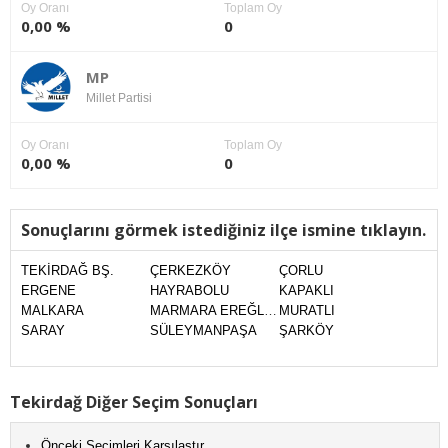
Oy Oranı
Toplam Oy
0,00 %
0
MP
Millet Partisi
Oy Oranı
Toplam Oy
0,00 %
0
Sonuçlarını görmek istediğiniz ilçe ismine tıklayın.
TEKİRDAĞ BŞ.
ÇERKEZKÖY
ÇORLU
ERGENE
HAYRABOLU
KAPAKLI
MALKARA
MARMARA EREĞLİSİ
MURATLI
SARAY
SÜLEYMANPAŞA
ŞARKÖY
Tekirdağ Diğer Seçim Sonuçları
Önceki Seçimleri Karşılaştır