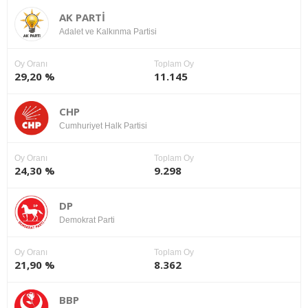
AK PARTİ
Adalet ve Kalkınma Partisi
Oy Oranı
Toplam Oy
29,20 %
11.145
CHP
Cumhuriyet Halk Partisi
Oy Oranı
Toplam Oy
24,30 %
9.298
DP
Demokrat Parti
Oy Oranı
Toplam Oy
21,90 %
8.362
BBP