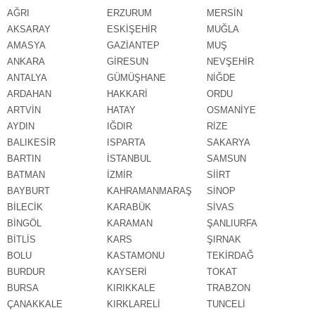
AĞRI
ERZURUM
MERSİN
AKSARAY
ESKİŞEHİR
MUĞLA
AMASYA
GAZİANTEP
MUŞ
ANKARA
GİRESUN
NEVŞEHİR
ANTALYA
GÜMÜŞHANE
NİĞDE
ARDAHAN
HAKKARİ
ORDU
ARTVİN
HATAY
OSMANİYE
AYDIN
IĞDIR
RİZE
BALIKESİR
ISPARTA
SAKARYA
BARTIN
İSTANBUL
SAMSUN
BATMAN
İZMİR
SİİRT
BAYBURT
KAHRAMANMARAŞ
SİNOP
BİLECİK
KARABÜK
SİVAS
BİNGÖL
KARAMAN
ŞANLIURFA
BİTLİS
KARS
ŞIRNAK
BOLU
KASTAMONU
TEKİRDAĞ
BURDUR
KAYSERİ
TOKAT
BURSA
KIRIKKALE
TRABZON
ÇANAKKALE
KIRKLARELİ
TUNCELİ