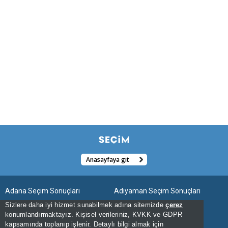
Anasayfaya git
Adana Seçim Sonuçları
Adıyaman Seçim Sonuçları
Sizlere daha iyi hizmet sunabilmek adına sitemizde
çerez
Afyonkarahisar Seçim Sonuçları
Ağrı Seçim Sonuçları
konumlandırmaktayız. Kişisel verileriniz, KVKK ve GDPR
kapsamında toplanıp işlenir. Detaylı bilgi almak için
Aksaray Seçim Sonuçları
Amasya Seçim Sonuçları