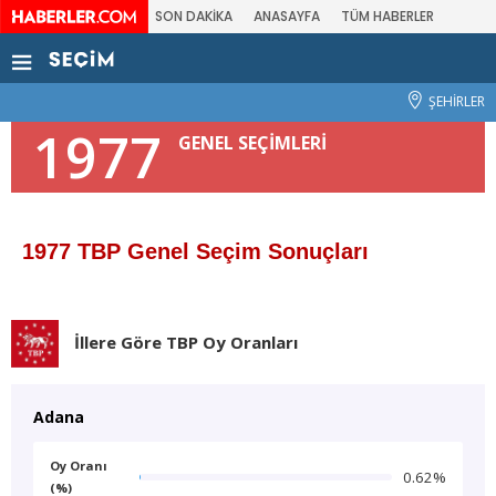
SON DAKİKA
ANASAYFA
TÜM HABERLER
ŞEHİRLER
1977
GENEL SEÇİMLERİ
1977 TBP Genel Seçim Sonuçları
İllere Göre TBP Oy Oranları
Adana
Oy Oranı
0.62%
(%)