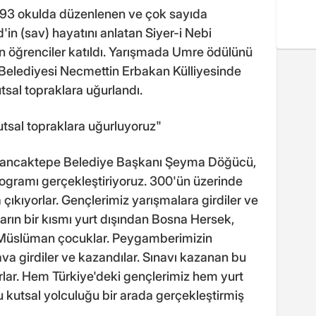
 93 okulda düzenlenen ve çok sayıda
in (sav) hayatını anlatan Siyer-i Nebi
an öğrenciler katıldı. Yarışmada Umre ödülünü
elediyesi Necmettin Erbakan Külliyesinde
sal topraklara uğurlandı.
tsal topraklara uğurluyoruz"
ancaktepe Belediye Başkanı Şeyma Döğücü,
ogramı gerçekleştiriyoruz. 300'ün üzerinde
kıyorlar. Gençlerimiz yarışmalara girdiler ve
rın bir kısmı yurt dışından Bosna Hersek,
en Müslüman çocuklar. Peygamberimizin
va girdiler ve kazandılar. Sınavı kazanan bu
rlar. Hem Türkiye'deki gençlerimiz hem yurt
 kutsal yolculuğu bir arada gerçekleştirmiş