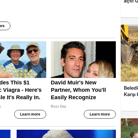
açtı! 
Beledi
Karşı