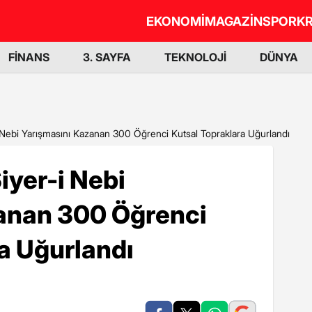
EKONOMİ
MAGAZİN
SPOR
KR
FİNANS
3. SAYFA
TEKNOLOJİ
DÜNYA
 Nebi Yarışmasını Kazanan 300 Öğrenci Kutsal Topraklara Uğurlandı
yer-i Nebi
anan 300 Öğrenci
a Uğurlandı