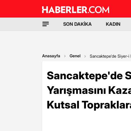
SON DAKİKA
KADIN
Anasayfa
Genel
Sancaktepe'de Siyer-i
Sancaktepe'de Si
Yarışmasını Kaz
Kutsal Topraklar