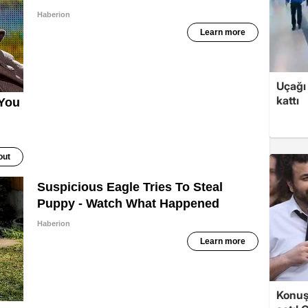
Uçağı 
kattı
Konuşa