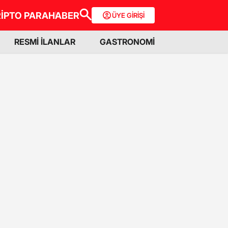
İPTO PARA
HABER
ÜYE GİRİŞİ
RESMİ İLANLAR
GASTRONOMİ