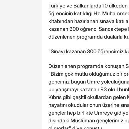
Türkiye ve Balkanlarda 10 ülkeden
öğrencinin katıldığı Hz. Muhammed'
kitabından hazırlanan sınava katıl
kazanan 300 öğrenci Sancaktepe B
düzenlenen programda dualarla kut
"Sınavı kazanan 300 öğrencimiz ku
Düzenlenen programda konuşan S
"Bizim çok mutlu olduğumuz bir pr
gencimiz bugün Umre yolculuğuna çı
bu yarışmayı kazanan 93 okul bunla
Kıbrıs gibi çeşitli okullardan gel
hayatını okudular onun üzerine sına
gençler hep birlikte Umreye gidiyo
dışındaki Müslüman gençlerimiz bu
oluyorlar." diye konuştu.