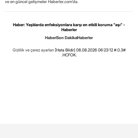
ve en güncel gelişmeler Haberler.com’da.
Haber: Yaşlılarda enfeksiyonlara karşı en etkili koruma "aşı" -
Haberler
Haber
Son Dakika
Haberler
Gizlilik ve çerez ayarları
[Hata Bildir]
08.08.2026 06:23:12 #.0.3#
.HCFOK.