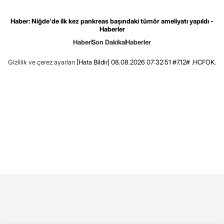
Haber: Niğde'de ilk kez pankreas başındaki tümör ameliyatı yapıldı -
Haberler
Haber
Son Dakika
Haberler
Gizlilik ve çerez ayarları
[Hata Bildir]
08.08.2026 07:32:51 #7.12# .HCFOK.