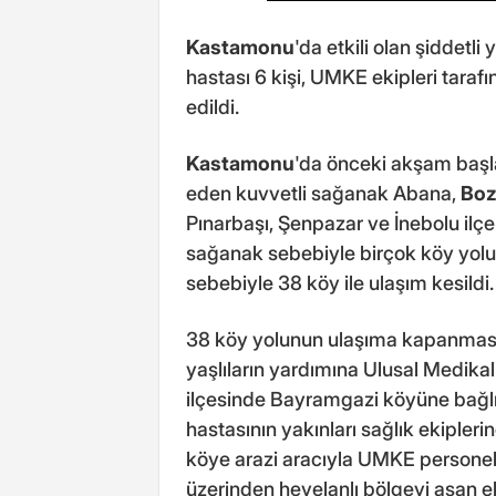
Kastamonu
'da etkili olan şiddetl
hastası 6 kişi, UMKE ekipleri taraf
edildi.
Kastamonu
'da önceki akşam başl
eden kuvvetli sağanak Abana,
Boz
Pınarbaşı, Şenpazar ve İnebolu ilçel
sağanak sebebiyle birçok köy yolu
sebebiyle 38 köy ile ulaşım kesildi.
38 köy yolunun ulaşıma kapanması i
yaşlıların yardımına Ulusal Medikal
ilçesinde Bayramgazi köyüne bağlı
hastasının yakınları sağlık ekiple
köye arazi aracıyla UMKE personeli 
üzerinden heyelanlı bölgeyi aşan eki