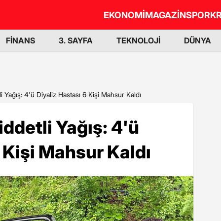
EKONOMİ
MAGAZİN
SPOR
KR
FİNANS
3. SAYFA
TEKNOLOJİ
DÜNYA
 Yağış: 4'ü Diyaliz Hastası 6 Kişi Mahsur Kaldı
detli Yağış: 4'ü
6 Kişi Mahsur Kaldı