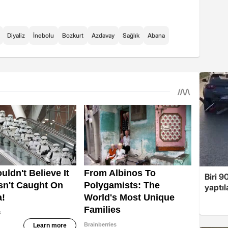
Diyaliz
İnebolu
Bozkurt
Azdavay
Sağlık
Abana
Biri 9
yaptıl