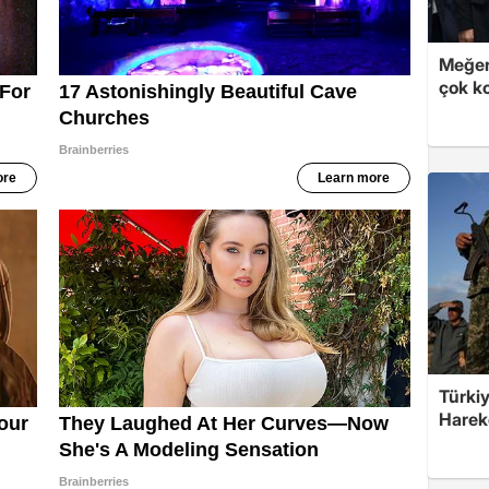
Meğer
çok k
Türkiy
Harek