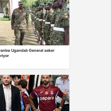
 yanlısı Ugandalı General asker
riyor