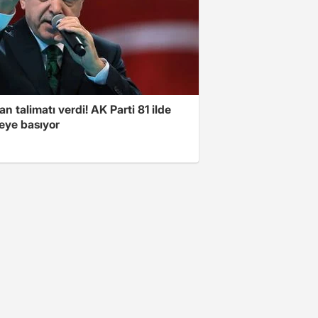
n talimatı verdi! AK Parti 81 ilde
ye basıyor