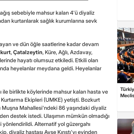
i yağış sebebiyle mahsur kalan 4'ü diyaliz
ından kurtarılarak sağlık kurumlarına sevk
ayan ve dün öğle saatlerine kadar devam
kurt
,
Çatalzeytin
, Küre, Ağlı, Azdavay,
erinde hayatı olumsuz etkiledi. Etkili olan
nda heyelanlar meydana geldi. Heyelanlar
Türkiy
le birlikte köylerinde mahsur kalan hasta ve
Meclis
 Kurtarma Ekipleri (UMKE) yetişti. Bozkurt
 Muşna Mahallesi'ndeki 86 yaşındaki diyaliz
rinden destek istedi. Ulaşımın mümkün olmadığı
yönlendirildi. Alternatif yol güzergahı
p, diyaliz hastası Ayşe Kırıştı'yı evinden