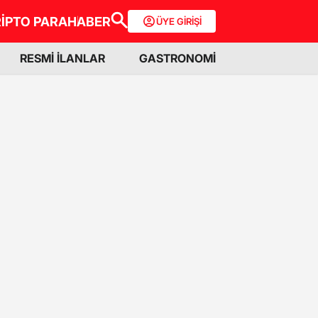
İPTO PARA
HABER
ÜYE GİRİŞİ
RESMİ İLANLAR
GASTRONOMİ