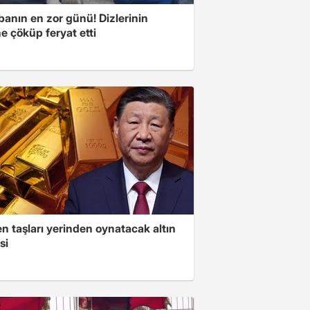
banın en zor günü! Dizlerinin
e çöküp feryat etti
n taşları yerinden oynatacak altın
si