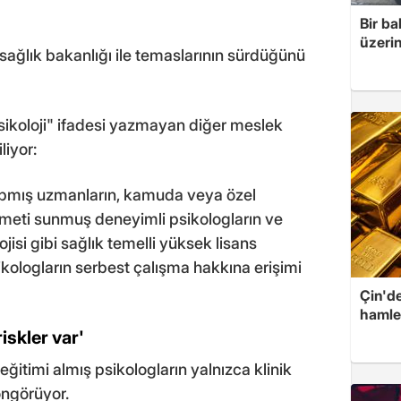
Bir ba
üzerin
 sağlık bakanlığı ile temaslarının sürdüğünü
sikoloji" ifadesi yazmayan diğer meslek
liyor:
apmış uzmanların, kamuda veya özel
izmeti sunmuş deneyimli psikologların ve
ojisi gibi sağlık temelli yüksek lisans
logların serbest çalışma hakkına erişimi
Çin'de
hamle
iskler var'
 eğitimi almış psikologların yalnızca klinik
öngörüyor.