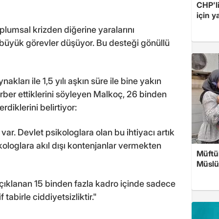
CHP'l
için 
oplumsal krizden diğerine yaralarını
üyük görevler düşüyor. Bu desteği gönüllü
kları ile 1,5 yılı aşkın süre ile bine yakın
ber ettiklerini söyleyen Malkoç, 26 binden
iklerini belirtiyor:
 var. Devlet psikologlara olan bu ihtiyacı artık
ologlara akıl dışı kontenjanlar vermekten
Müftü
Müslü
çıklanan 15 binden fazla kadro içinde sadece
tabirle ciddiyetsizliktir."