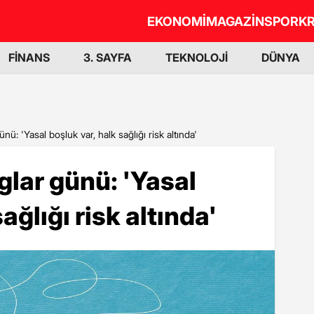
EKONOMİ
MAGAZİN
SPOR
KR
FİNANS
3. SAYFA
TEKNOLOJİ
DÜNYA
nü: 'Yasal boşluk var, halk sağlığı risk altında'
glar günü: 'Yasal
ağlığı risk altında'