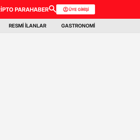
İPTO PARA
HABER
ÜYE GİRİŞİ
RESMİ İLANLAR
GASTRONOMİ