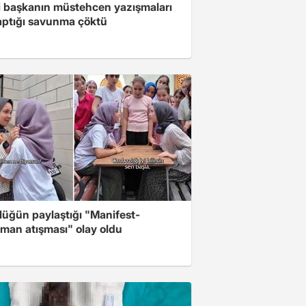
i başkanın müstehcen yazışmaları
yaptığı savunma çöktü
lüğün paylaştığı "Manifest-
man atışması" olay oldu