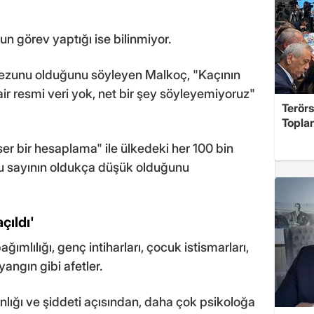
n görev yaptığı ise bilinmiyor.
 mezunu olduğunu söyleyen Malkoç, "Kaçının
air resmi veri yok, net bir şey söyleyemiyoruz"
Terör
Toplan
r bir hesaplama" ile ülkedeki her 100 bin
u sayının oldukça düşük olduğunu
çıldı'
lılığı, genç intiharları, çocuk istismarları,
angın gibi afetler.
nlığı ve şiddeti açısından, daha çok psikoloğa