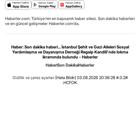
Haberler.com: Türkiye’nin en kapsamlı haber sitesi. Son dakika haberleri
ve en güncel gelişmeler Haberler.com’da.
Haber: Son dakika haberi... İstanbul Şehit ve Gazi Aileleri Sosyal
Yardımlaşma ve Dayanışma Derneği Regaip Kandili'nde lokma
ikramında bulundu - Haberler
Haber
Son Dakika
Haberler
Gizlilik ve çerez ayarları
[Hata Bildir]
03.08.2026 20:36:28 #.0.2#
.HCFOK.