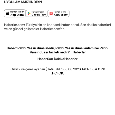
UYGULAMAMIZI İNDİRİN
Haberler.com: Türkiye’nin en kapsamlı haber sitesi. Son dakika haberleri
ve en güncel gelişmeler Haberler.com’da.
Haber: Rabbi Yessir duası nedir, Rabbi Yessir duası anlamı ve Rabbi
Yessir duası fazileti nedir? - Haberler
Haber
Son Dakika
Haberler
Gizlilik ve çerez ayarları
[Hata Bildir]
06.08.2026 14:07:50 #.0.2#
.HCFOK.