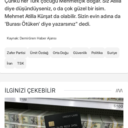
Çünkü her Türk çocuğu Mehmetçik doğar. Siz Atilla
diye düşündüyseniz, o da çok güzel bir isim.
Mehmet Atilla Kürşat da olabilir. Sizin evin adına da
'Burası Ötüken' diye yazarsınız" dedi.
Kaynak: Demirören Haber Ajansı
Zafer Partisi
Ümit Özdağ
Orta Doğu
Güvenlik
Politika
Suriye
İran
TSK