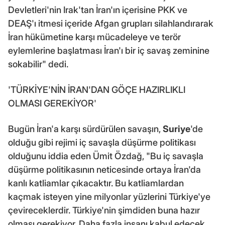
Devletleri'nin Irak'tan İran'ın içerisine PKK ve
DEAŞ'ı itmesi içeride Afgan grupları silahlandırarak
İran hükümetine karşı mücadeleye ve terör
eylemlerine başlatması İran'ı bir iç savaş zeminine
sokabilir" dedi.
'TÜRKİYE'NİN İRAN'DAN GÖÇE HAZIRLIKLI
OLMASI GEREKİYOR'
Bugün İran'a karşı sürdürülen savaşın,
Suriye
'de
olduğu gibi rejimi iç savaşla düşürme politikası
olduğunu iddia eden Ümit Özdağ, "Bu iç savaşla
düşürme politikasının neticesinde ortaya İran'da
kanlı katliamlar çıkacaktır. Bu katliamlardan
kaçmak isteyen yine milyonlar yüzlerini Türkiye'ye
çevireceklerdir. Türkiye'nin şimdiden buna hazır
olması gerekiyor. Daha fazla insanı kabul edecek