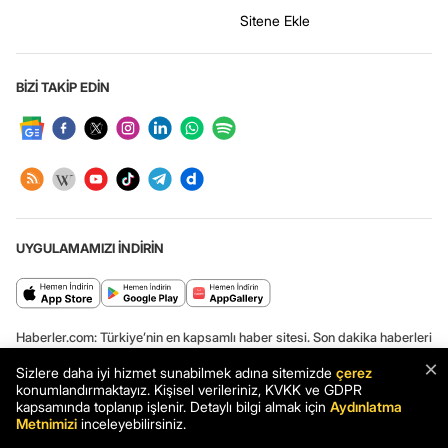
Sitene Ekle
BİZİ TAKİP EDİN
UYGULAMAMIZI İNDİRİN
Haberler.com: Türkiye’nin en kapsamlı haber sitesi. Son dakika haberleri
ve en güncel gelişmeler Haberler.com’da.
×
Sizlere daha iyi hizmet sunabilmek adına sitemizde
çerez
konumlandırmaktayız. Kişisel verileriniz, KVKK ve GDPR
kapsamında toplanıp işlenir. Detaylı bilgi almak için
Aydınlatma
Metnimizi
inceleyebilirsiniz.
Haber: Ümit Özdağ: İran'dan göç olması durumunda TSK İran içinde
tampon bölge kurmalı - Haberler