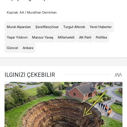
Kaynak: AA /
Murathan Demirkan
Murat Alparslan
Şereflikoçhisar
Turgut Altınok
Yerel Haberler
Yaşar Yıldırım
Mansur Yavaş
Milletvekili
AK Parti
Politika
Güncel
Ankara