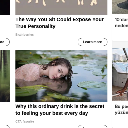
10'dan
neden
Bu peç
yüzüm