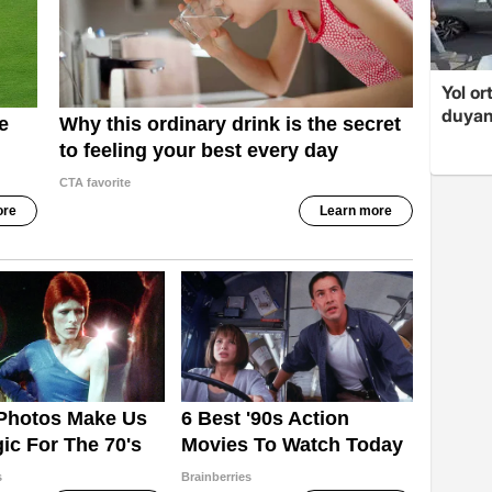
Yol or
duyan