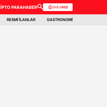
İPTO PARA
HABER
ÜYE GİRİŞİ
RESMİ İLANLAR
GASTRONOMİ