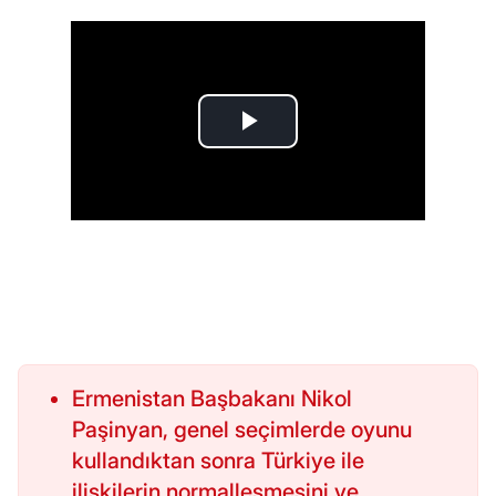
Ermenistan Başbakanı Nikol
Paşinyan, genel seçimlerde oyunu
kullandıktan sonra Türkiye ile
ilişkilerin normalleşmesini ve