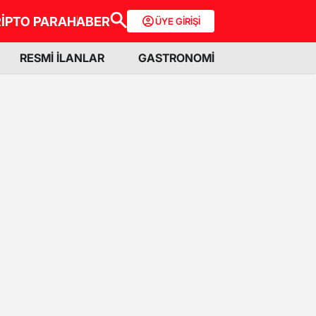
İPTO PARA
HABER
ÜYE GİRİŞİ
RESMİ İLANLAR
GASTRONOMİ