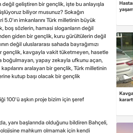
Hasta
değil geliştiren bir gençlik, işte bu anlayışla
yaşam
 düşlüyoruz biliyor musunuz? Sokağın
 5.0'ın imkanlarını Türk milletinin büyük
k, boş sözlerin, hamasi sloganların değil
den giden bir gençlik, kuru gürültülerin değil
ğının değil uluslararası sahada bayrağımızı
r gençlik, kavgayla vakit tüketmeyen, hasetle
a boğulmayan, yapay zekayla ufkunu açan,
kapılarını aralayan bir gençlik, Türk milletinin
rine kutup başı olacak bir gençlik
Kavga 
iği 100'ü aşkın proje bizim için şeref
karart
a, yanı başlarında olduğunu bildiren Bahçeli,
nolojisine mahkum olmamak için kendi