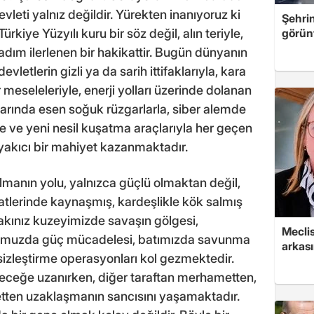
leti yalnız değildir. Yürekten inanıyoruz ki
Şehri
rkiye Yüzyılı kuru bir söz değil, alın teriyle,
görün
 adım ilerlenen bir hakikattir. Bugün dünyanın
letlerin gizli ya da sarih ittifaklarıyla, kara
meseleleriyle, enerji yolları üzerinde dolanan
larında esen soğuk rüzgarlarla, siber alemde
 ve yeni nesil kuşatma araçlarıyla her geçen
yakıcı bir mahiyet kazanmaktadır.
lmanın yolu, yalnızca güçlü olmaktan değil,
atlerinde kaynaşmış, kardeşlikle kök salmış
akınız kuzeyimizde savaşın gölgesi,
Mecli
umuzda güç mücadelesi, batımızda savunma
arkası
ksizleştirme operasyonları kol gezmektedir.
geleceğe uzanırken, diğer taraftan merhametten,
tten uzaklaşmanın sancısını yaşamaktadır.