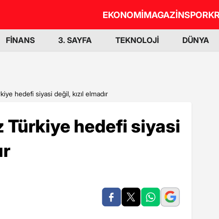
EKONOMİ
MAGAZİN
SPOR
KR
FİNANS
3. SAYFA
TEKNOLOJİ
DÜNYA
iye hedefi siyasi değil, kızıl elmadır
 Türkiye hedefi siyasi
ır