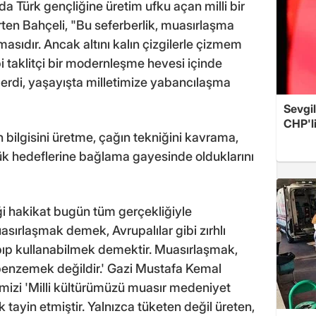
a Türk gençliğine üretim ufku açan milli bir
irten Bahçeli, "Bu seferberlik, muasırlaşma
sıdır. Ancak altını kalın çizgilerle çizmem
ibi taklitçi bir modernleşme hevesi içinde
derdi, yaşayışta milletimize yabancılaşma
Sevgil
CHP'l
bilgisini üretme, çağın tekniğini kavrama,
yük hedeflerine bağlama gayesinde olduklarını
ği hakikat bugün tüm gerçekliğiyle
sırlaşmak demek, Avrupalılar gibi zırhlı
apıp kullanabilmek demektir. Muasırlaşmak,
 benzemek değildir.' Gazi Mustafa Kemal
imizi 'Milli kültürümüzü muasır medeniyet
 tayin etmiştir. Yalnızca tüketen değil üreten,