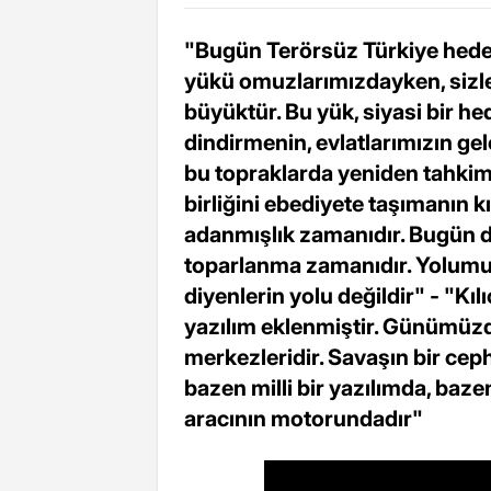
"Bugün Terörsüz Türkiye hedef
yükü omuzlarımızdayken, sizl
büyüktür. Bu yük, siyasi bir he
dindirmenin, evlatlarımızın ge
bu topraklarda yeniden tahkim e
birliğini ebediyete taşımanın k
adanmışlık zamanıdır. Bugün d
toparlanma zamanıdır. Yolumuz 
diyenlerin yolu değildir" - "Kı
yazılım eklenmiştir. Günümüzde
merkezleridir. Savaşın bir cep
bazen milli bir yazılımda, baze
aracının motorundadır"