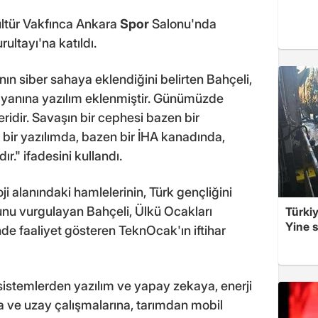
ültür Vakfınca Ankara
Spor
Salonu'nda
ltayı'na katıldı.
ın siber sahaya eklendiğini belirten Bahçeli,
n yanına yazılım eklenmiştir. Günümüzde
eridir. Savaşın bir cephesi bazen bir
 bir yazılımda, bazen bir İHA kanadında,
r." ifadesini kullandı.
ji alanındaki hamlelerinin, Türk gençliğini
nu vurgulayan Bahçeli, Ülkü Ocakları
Türkiy
Yine s
de faaliyet gösteren TeknOcak'ın iftihar
sistemlerden yazılım ve yapay zekaya, enerji
a ve uzay çalışmalarına, tarımdan mobil