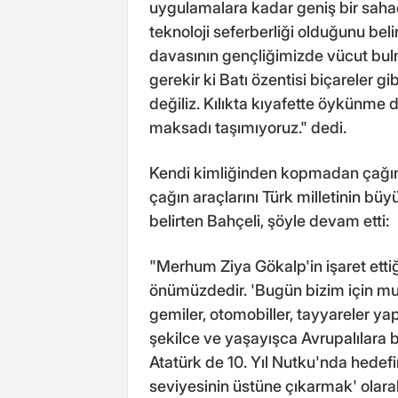
uygulamalara kadar geniş bir sahad
teknoloji seferberliği olduğunu bel
davasının gençliğimizde vücut bulma
gerekir ki Batı özentisi biçareler g
değiliz. Kılıkta kıyafette öykünme 
maksadı taşımıyoruz." dedi.
Kendi kimliğinden kopmadan çağın 
çağın araçlarını Türk milletinin bü
belirten Bahçeli, şöyle devam etti:
"Merhum Ziya Gökalp'in işaret etti
önümüzdedir. 'Bugün bizim için mua
gemiler, otomobiller, tayyareler y
şekilce ve yaşayışca Avrupalılara
Atatürk de 10. Yıl Nutku'nda hedef
seviyesinin üstüne çıkarmak' olarak