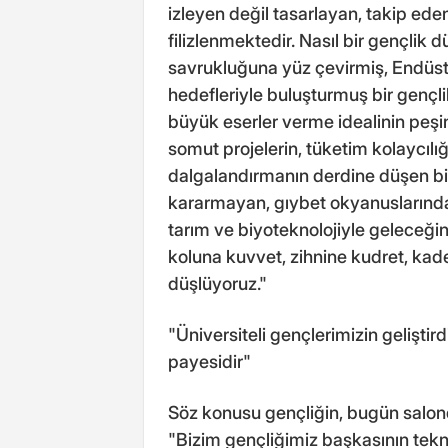
izleyen değil tasarlayan, takip eden 
filizlenmektedir. Nasıl bir gençlik
savrukluğuna yüz çevirmiş, Endüstri
hedefleriyle buluşturmuş bir gençli
büyük eserler verme idealinin peşin
somut projelerin, tüketim kolaycılı
dalgalandırmanın derdine düşen bi
kararmayan, gıybet okyanuslarınd
tarım ve biyoteknolojiyle geleceğin 
koluna kuvvet, zihnine kudret, kade
düşlüyoruz."
"Üniversiteli gençlerimizin geliştird
payesidir"
Söz konusu gençliğin, bugün salond
"Bizim gençliğimiz başkasının tek