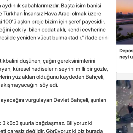
 aydınlık sabahlarımızdır. Başta isim banisi
e Türkhan İnsansız Hava Aracı olmak üzere
ği 100'ü aşkın proje bizim için şeref payesidir.
ni çok iyi bilen ecdat aklı, kendi cevherine
esilde yeniden vücut bulmaktadır." ifadelerini
Depos
neyi u
stikbalini düşünen, çağın gereksinimlerini
n, küresel hadiselerin seyrini milli bir gözle,
lerin yüz akları olduğunu kaydeden Bahçeli,
yakışmayacağını söyledi.
mayacağını vurgulayan Devlet Bahçeli, şunları
 ülkücü şuurla bağdaşmaz. Biliyoruz ki
eti çaresiz değildir. Görüyoruz ki biz burada