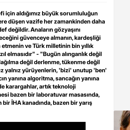
i için aldığımız büyük sorumluluğun
ere düşen vazife her zamankinden daha
def değildir. Anaların gözyaşını
leceğini güvenceye almanın, kardeşliği
tmenin ve Türk milletinin bin yıllık
ızıl elmasıdır" - "Bugün alınganlık değil
ağılma değil derlenme, tükenme değil
yalnız yürüyenlerin, 'bizi' unutup 'ben'
lıcın yanına algoritma, sancağın yanına
 karargahlar, artık teknoloji
hesi bazen bir laboratuvar masasında,
n bir İHA kanadında, bazen bir yarış