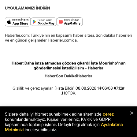
UYGULAMAMIZI İNDİRİN
Haberler.com: Türkiye’nin en kapsamlı haber sitesi. Son dakika haberleri
ve en güncel gelişmeler Haberler.com’da.
Haber: Daha imza atmadan gözden çıkardı! İşte Mourinho'nun
gönderilmesini istediği isim - Haberler
Haber
Son Dakika
Haberler
Gizlilik ve çerez ayarları
[Hata Bildir]
08.08.2026 14:06:08 #7.12#
.HCFOK.
×
Sizlere daha iyi hizmet sunabilmek adına sitemizde
çerez
konumlandırmaktayız. Kişisel verileriniz, KVKK ve GDPR
kapsamında toplanıp işlenir. Detaylı bilgi almak için
Aydınlatma
Metnimizi
inceleyebilirsiniz.