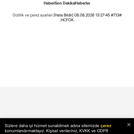
Haber
Son Dakika
Haberler
Gizlilik ve çerez ayarları
[Hata Bildir]
08.08.2026 13:27:45 #7.13#
.HCFOK.
×
Sizlere daha iyi hizmet sunabilmek adına sitemizde
çerez
konumlandırmaktayız. Kişisel verileriniz, KVKK ve GDPR