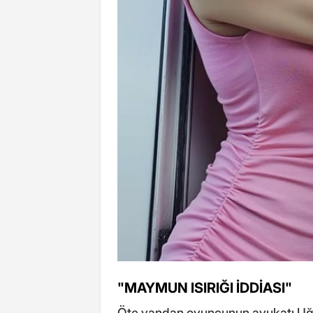
"MAYMUN ISIRIĞI İDDİASI"
Öte yandan oyuncunun avukatı Uğ