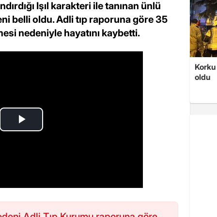
ndırdığı Işıl karakteri ile tanınan ünlü
i belli oldu. Adli tıp raporuna göre 35
esi nedeniyle hayatını kaybetti.
Korku 
oldu
nedeni Adli Tıp Kurumu raporuna göre