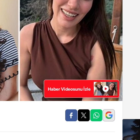
Haber Videosunu İzle