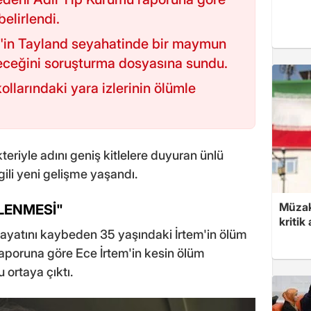
belirlendi.
'in Tayland seyahatinde bir maymun
leceğini soruşturma dosyasına sundu.
ollarındaki yara izlerinin ölümle
akteriyle adını geniş kitlelere duyuran ünlü
gili yeni gelişme yaşandı.
Müzak
LENMESİ"
kritik
hayatını kaybeden 35 yaşındaki İrtem'in ölüm
raporuna göre Ece İrtem'in kesin ölüm
 ortaya çıktı.