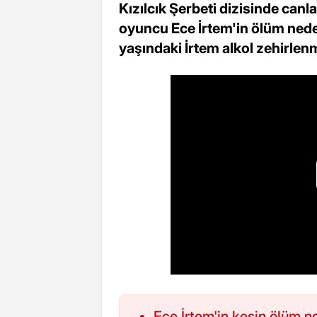
Kızılcık Şerbeti dizisinde canla
oyuncu Ece İrtem'in ölüm neden
yaşındaki İrtem alkol zehirlenm
Ece İrtem'in kesin ölüm 