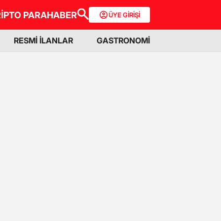
İPTO PARA
HABER
ÜYE GİRİŞİ
RESMİ İLANLAR
GASTRONOMİ