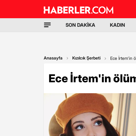
SON DAKİKA
KADIN
Anasayfa
Kızılcık Şerbeti
Ece İrtem'in 
Ece İrtem'in ölüm