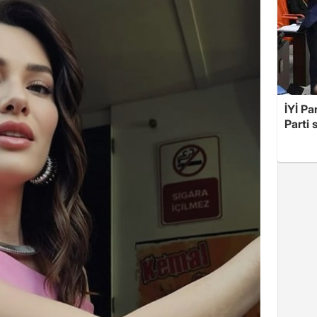
İYİ Pa
Parti 