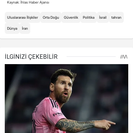
Kaynak: İhlas Haber Ajansı
Uluslararası İlişkiler
Orta Doğu
Güvenlik
Politika
İsrail
tahran
Dünya
İran