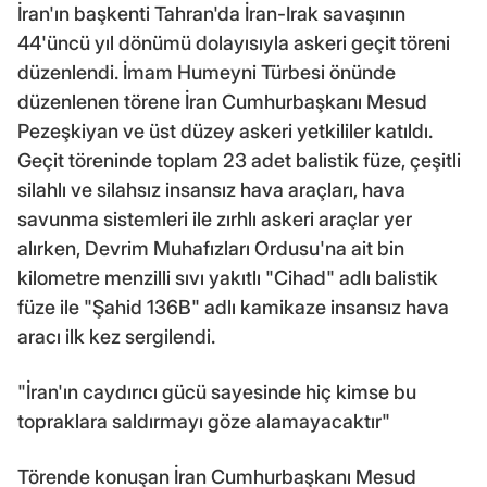
İran'ın başkenti Tahran'da İran-Irak savaşının
44'üncü yıl dönümü dolayısıyla askeri geçit töreni
düzenlendi. İmam Humeyni Türbesi önünde
düzenlenen törene İran Cumhurbaşkanı Mesud
Pezeşkiyan ve üst düzey askeri yetkililer katıldı.
Geçit töreninde toplam 23 adet balistik füze, çeşitli
silahlı ve silahsız insansız hava araçları, hava
savunma sistemleri ile zırhlı askeri araçlar yer
alırken, Devrim Muhafızları Ordusu'na ait bin
kilometre menzilli sıvı yakıtlı "Cihad" adlı balistik
füze ile "Şahid 136B" adlı kamikaze insansız hava
aracı ilk kez sergilendi.
"İran'ın caydırıcı gücü sayesinde hiç kimse bu
topraklara saldırmayı göze alamayacaktır"
Törende konuşan İran Cumhurbaşkanı Mesud