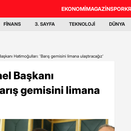
EKONOMİ
MAGAZİN
SPOR
KR
FİNANS
3. SAYFA
TEKNOLOJİ
DÜNYA
şkanı Hatimoğulları: 'Barış gemisini limana ulaştıracağız'
nel Başkanı
Barış gemisini limana