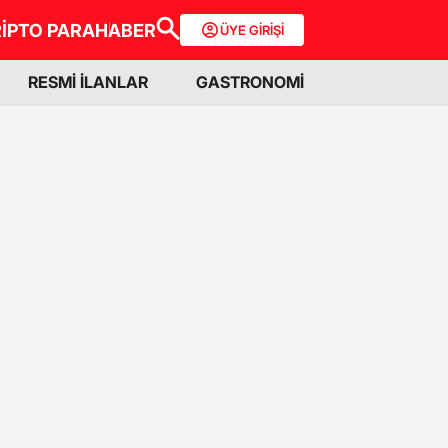
İPTO PARA
HABER
ÜYE GİRİŞİ
RESMİ İLANLAR
GASTRONOMİ