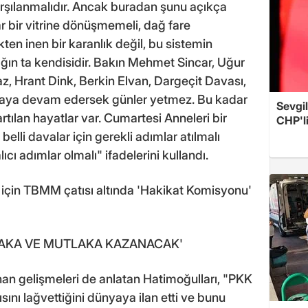
karşılanmalıdır. Ancak buradan şunu açıkça
r bir vitrine dönüşmemeli, dağ fare
ten inen bir karanlık değil, bu sistemin
lığın ta kendisidir. Bakın Mehmet Sincar, Uğur
, Hrant Dink, Berkin Elvan, Dargeçit Davası,
ymaya devam edersek günler yetmez. Bu kadar
Sevgil
rtılan hayatlar var. Cumartesi Anneleri bir
CHP'l
 belli davalar için gerekli adımlar atılmalı
cı adımlar olmalı" ifadelerini kullandı.
r için TBMM çatısı altında 'Hakikat Komisyonu'
LAKA VE MUTLAKA KAZANACAK'
an gelişmeleri de anlatan Hatimoğulları, "PKK
ısını lağvettiğini dünyaya ilan etti ve bunu