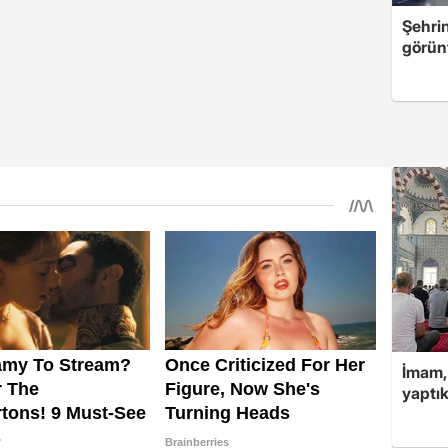
Şehri
görün
İmam,
yaptık