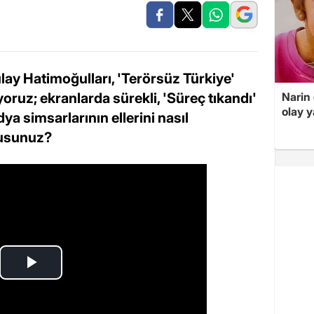
ay Hatimoğulları, 'Terörsüz Türkiye'
yoruz; ekranlarda sürekli, 'Süreç tıkandı'
Narin
olay 
ya simsarlarının ellerini nasıl
musunuz?