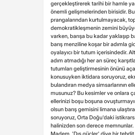
gerçekleştirerek tarihi bir hamle ya
önemli gelişmelerinden birisidir. Bu
prangalarından kurtulmayacak, to
demokratikleşmenin zemini büyüye
varken, barışa bu kadar yaklaşıp 
barış menziline koşar bir adımla gi
oyalayıcı bir tutum içerisindedir. Al
adım atmadığı her an süreç karşıtla
tutumları geliştirmesinin önünü aça
konusuyken iktidara soruyoruz, ekra
bulandıran medya simsarlarının elle
musunuz? Bu kesimler ve onlara çan
ellerinizi boşu boşuna ovuşturmayı
olsun barış gemisini limana ulaştıra
soruyoruz, Orta Doğu'daki istikrars
halinizden son derece memnunlar
Madem, 'Dış güçler' diye bir tehdit