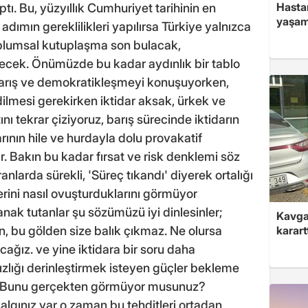
Hasta
ptı. Bu, yüzyıllık Cumhuriyet tarihinin en
yaşam
 adımın gereklilikleri yapılırsa Türkiye yalnızca
plumsal kutuplaşma son bulacak,
cek. Önümüzde bu kadar aydınlık bir tablo
barış ve demokratikleşmeyi konuşuyorken,
dilmesi gerekirken iktidar aksak, ürkek ve
tını tekrar çiziyoruz, barış sürecinde iktidarın
rının hile ve hurdayla dolu provakatif
r. Bakın bu kadar fırsat ve risk denklemi söz
nlarda sürekli, 'Süreç tıkandı' diyerek ortalığı
rini nasıl ovuşturduklarını görmüyor
ak tutanlar şu sözümüzü iyi dinlesinler;
Kavga 
n, bu gölden size balık çıkmaz. Ne olursa
karart
cağız. ve yine iktidara bir soru daha
ızlığı derinleştirmek isteyen güçler bekleme
. Bunu gerçekten görmüyor musunuz?
 algınız var o zaman bu tehditleri ortadan