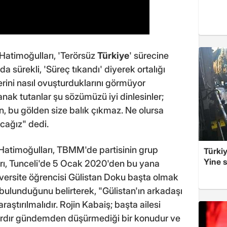
Hatimoğulları, 'Terörsüz
Türkiye
' sürecine
rda sürekli, 'Süreç tıkandı' diyerek ortalığı
rini nasıl ovuşturduklarını görmüyor
ak tutanlar şu sözümüzü iyi dinlesinler;
n, bu gölden size balık çıkmaz. Ne olursa
acağız" dedi.
Hatimoğulları, TBMM'de partisinin grup
Türkiy
Yine s
arı, Tunceli'de 5 Ocak 2020'den bu yana
ersite öğrencisi Gülistan Doku başta olmak
bulunduğunu belirterek, "Gülistan'ın arkadaşı
ştırılmalıdır. Rojin Kabaiş; başta ailesi
ardır gündemden düşürmediği bir konudur ve