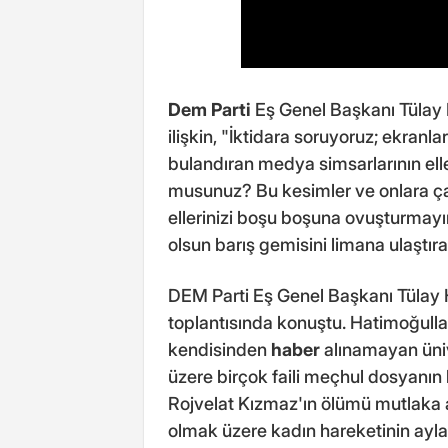
Dem Parti
Eş Genel Başkanı Tülay 
ilişkin, "İktidara soruyoruz; ekranla
bulandıran medya simsarlarının elle
musunuz? Bu kesimler ve onlara çan
ellerinizi boşu boşuna ovuşturmayı
olsun barış gemisini limana ulaştır
DEM Parti Eş Genel Başkanı Tülay 
toplantısında konuştu. Hatimoğull
kendisinden
haber
alınamayan üniv
üzere birçok faili meçhul dosyanın 
Rojvelat Kızmaz'ın ölümü mutlaka ara
olmak üzere kadın hareketinin ayl