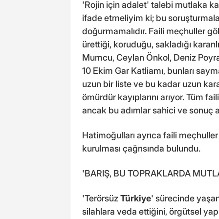
'Rojin için adalet' talebi mutlaka 
ifade etmeliyim ki; bu soruşturmala
doğurmamalıdır. Faili meçhuller gök
ürettiği, koruduğu, sakladığı karan
Mumcu, Ceylan Önkol, Deniz Poyraz
10 Ekim Gar Katliamı, bunları sa
uzun bir liste ve bu kadar uzun kara
ömürdür kayıplarını arıyor. Tüm faili
ancak bu adımlar sahici ve sonuç alı
Hatimoğulları ayrıca faili meçhulle
kurulması çağrısında bulundu.
'BARIŞ, BU TOPRAKLARDA MUT
'Terörsüz
Türkiye
' sürecinde yaşan
silahlara veda ettiğini, örgütsel yap