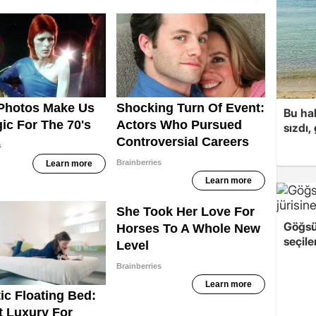
Bu hal
sızdı,
Göğsü
seçile