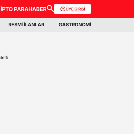
İPTO PARA
HABER
ÜYE GİRİŞİ
RESMİ İLANLAR
GASTRONOMİ
letti