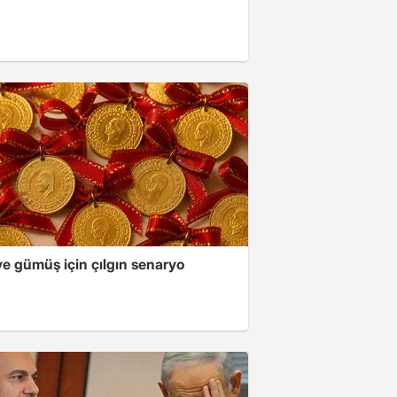
ve gümüş için çılgın senaryo