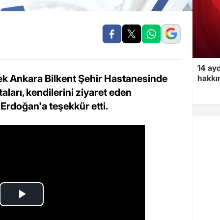
14 ayd
rek Ankara Bilkent Şehir Hastanesinde
hakkın
aları, kendilerini ziyaret eden
rdoğan'a teşekkür etti.