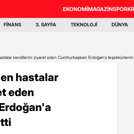
EKONOMİ
MAGAZİN
SPOR
KR
FİNANS
3. SAYFA
TEKNOLOJİ
DÜNYA
astalar kendilerini ziyaret eden Cumhurbaşkanı Erdoğan'a teşekkürlerini i
len hastalar
et eden
Erdoğan'a
tti