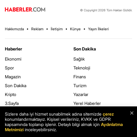
© Copyright 2026 Tüm Hakları Gizlidir.
Hakkımızda
Reklam
İletişim
Künye
Yayın İlkeleri
Haberler
Son Dakika
Ekonomi
Sağlık
Spor
Teknoloji
Magazin
Finans
Son Dakika
Turizm
Kripto
Yazarlar
3.Sayfa
Yerel Haberler
×
Dünya
Sizlere daha iyi hizmet sunabilmek adına sitemizde
çerez
konumlandırmaktayız. Kişisel verileriniz, KVKK ve GDPR
kapsamında toplanıp işlenir. Detaylı bilgi almak için
Aydınlatma
Haberler.com
Kurumsal
Metnimizi
inceleyebilirsiniz.