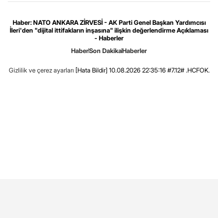
Haber: NATO ANKARA ZİRVESİ - AK Parti Genel Başkan Yardımcısı
İleri'den "dijital ittifakların inşasına" ilişkin değerlendirme Açıklaması
- Haberler
Haber
Son Dakika
Haberler
Gizlilik ve çerez ayarları
[Hata Bildir]
10.08.2026 22:35:16 #7.12# .HCFOK.