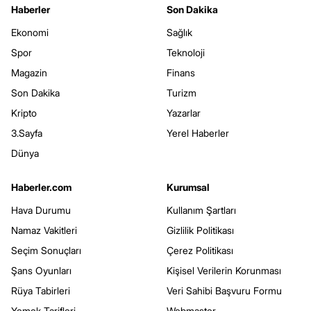
Haberler
Son Dakika
Ekonomi
Sağlık
Spor
Teknoloji
Magazin
Finans
Son Dakika
Turizm
Kripto
Yazarlar
3.Sayfa
Yerel Haberler
Dünya
Haberler.com
Kurumsal
Hava Durumu
Kullanım Şartları
Namaz Vakitleri
Gizlilik Politikası
Seçim Sonuçları
Çerez Politikası
Şans Oyunları
Kişisel Verilerin Korunması
Rüya Tabirleri
Veri Sahibi Başvuru Formu
Yemek Tarifleri
Webmaster