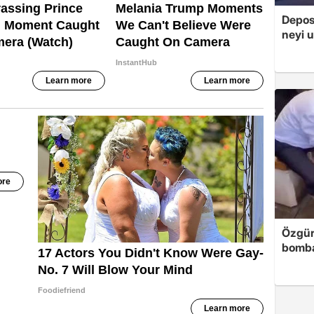
Depos
neyi u
Özgür
bomb