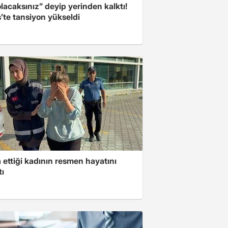
olacaksınız” deyip yerinden kalktı!
’te tansiyon yükseldi
ettiği kadının resmen hayatını
tı