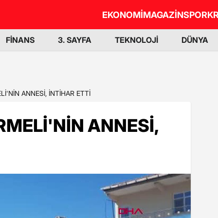
EKONOMİ
MAGAZİN
SPOR
KR
FİNANS
3. SAYFA
TEKNOLOJİ
DÜNYA
İ'NİN ANNESİ, İNTİHAR ETTİ
MELİ'NİN ANNESİ,