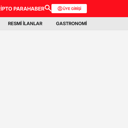
İPTO PARA
HABER
ÜYE GİRİŞİ
RESMİ İLANLAR
GASTRONOMİ