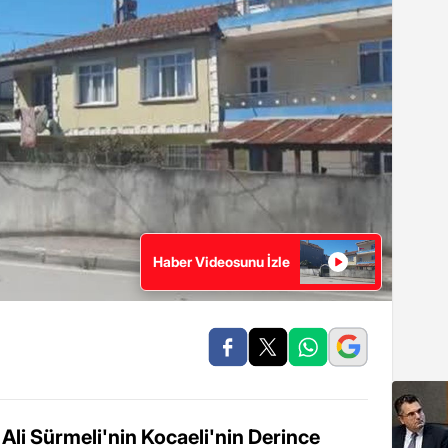
Haber Videosunu İzle
li Sürmeli'nin Kocaeli'nin Derince