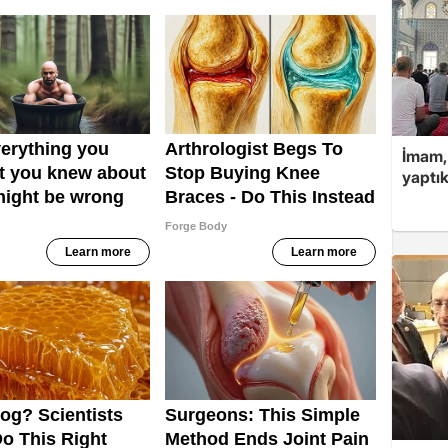
İmam,
yaptık