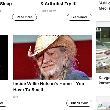
“Adil 
Meclis
Kavga 
karart