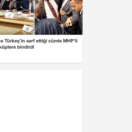
 Türkeş'in sarf ettiği cümle MHP'li
 küplere bindirdi