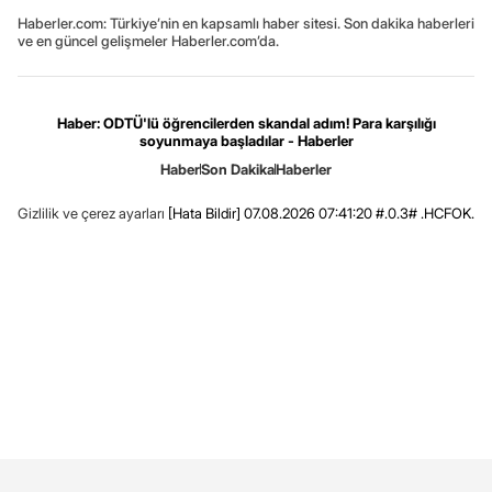
Haberler.com: Türkiye’nin en kapsamlı haber sitesi. Son dakika haberleri
ve en güncel gelişmeler Haberler.com’da.
Haber: ODTÜ'lü öğrencilerden skandal adım! Para karşılığı
soyunmaya başladılar - Haberler
Haber
Son Dakika
Haberler
Gizlilik ve çerez ayarları
[Hata Bildir]
07.08.2026 07:41:20 #.0.3# .HCFOK.