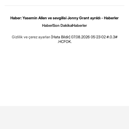
Haber: Yasemin Allen ve sevgilisi Jonny Grant ayrıldı - Haberler
Haber
Son Dakika
Haberler
Gizlilik ve çerez ayarları
[Hata Bildir]
07.08.2026 05:23:02 #.0.3#
.HCFOK.